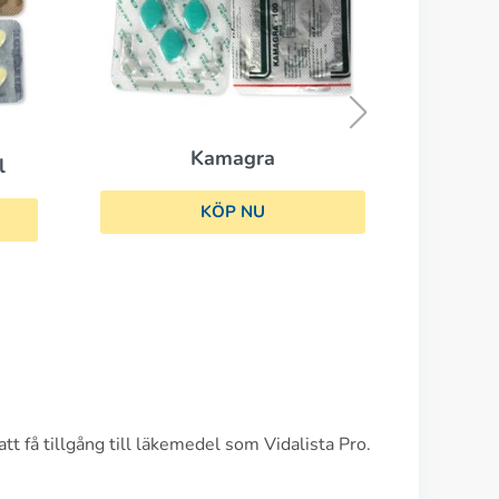
Viagra Super Active
KÖP NU
ra
NU
t få tillgång till läkemedel som Vidalista Pro.