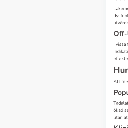
Läkemed
dysfun
utvärde
Off-
I vissa
indikat
effekte
Hur
Att för
Popu
Tadalaf
ökad se
utan at