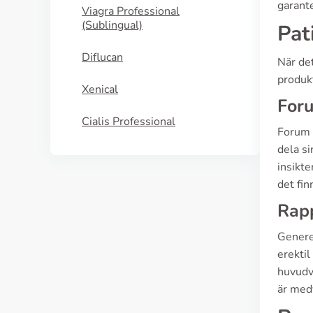
garante
Viagra Professional
(Sublingual)
Pat
Diflucan
När det
produk
Xenical
Foru
Cialis Professional
Forum o
dela si
insikte
det fi
Rapp
Generel
erekti
huvudv
är med