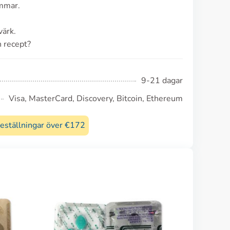
immar.
värk.
n recept?
9-21 dagar
Visa, MasterCard, Discovery, Bitcoin, Ethereum
beställningar över €172