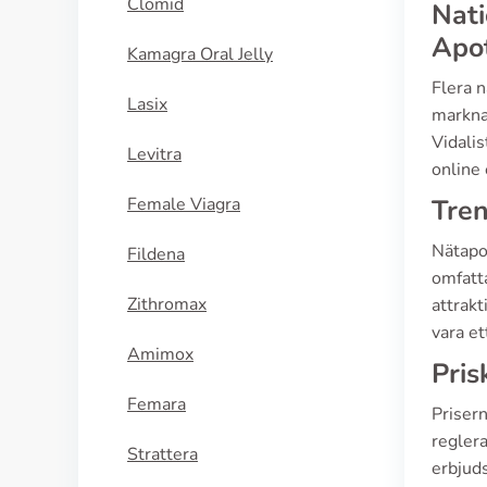
Clomid
Nati
Apo
Kamagra Oral Jelly
Flera 
Lasix
markna
Vidalis
Levitra
online 
Female Viagra
Tren
Nätapo
Fildena
omfatta
Zithromax
attrak
vara et
Amimox
Pris
Femara
Priser
reglera
Strattera
erbjuds