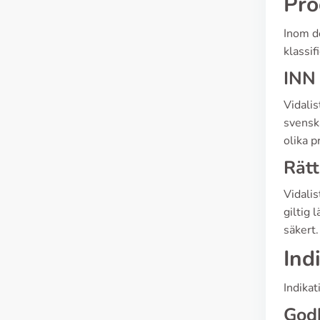
Pro
Inom de
klassif
INN 
Vidali
svenska
olika p
Rätt
Vidalis
giltig 
säkert.
Ind
Indikat
God