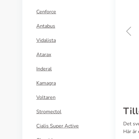
Cenforce
Antabus
Vidalista
Levitra
Atarax
KÖP NU
Inderal
Kamagra
Voltaren
Til
Stromectol
Det sve
Cialis Super Active
Här är 