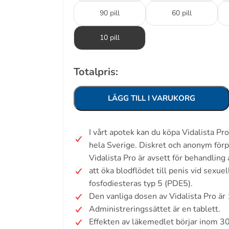
90 pill
60 pill
10 pill
Totalpris:
LÄGG TILL I VARUKORG
I vårt apotek kan du köpa Vidalista P
hela Sverige. Diskret och anonym förp
Vidalista Pro är avsett för behandlin
att öka blodflödet till penis vid sex
fosfodiesteras typ 5 (PDE5).
Den vanliga dosen av Vidalista Pro ä
Administreringssättet är en tablett.
Effekten av läkemedlet börjar inom 3