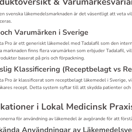
duktöversikt & Varumärkesvaria
n svenska läkemedelsmarknaden är det väsentligt att veta vilk
iceras.
och Varumärken i Sverige
sta Pro är ett generiskt läkemedel med Tadalafil som den inte
 marknaden finns flera varumärken som erbjuder Tadalafil, vilk
rodukter baserat på pris och förpackning.
slig Klassificering (Receptbelagt vs Re
ta Pro är klassificerat som receptbelagt läkemedel i Sverige, 
läkares recept. Detta system syftar till att skydda patienter o
ikationer i Lokal Medicinsk Praxi
ionerna för användning av läkemedel är avgörande för att förstå 
kända Användningar av Läkemedelsve