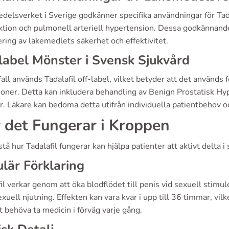
elsverket i Sverige godkänner specifika användningar för Tadal
ktion och pulmonell arteriell hypertension. Dessa godkännande
ring av läkemedlets säkerhet och effektivitet.
label Mönster i Svensk Sjukvård
 fall används Tadalafil off-label, vilket betyder att det används 
ioner. Detta kan inkludera behandling av Benign Prostatisk Hype
r. Läkare kan bedöma detta utifrån individuella patientbehov och
 det Fungerar i Kroppen
stå hur Tadalafil fungerar kan hjälpa patienter att aktivt delta 
lär Förklaring
il verkar genom att öka blodflödet till penis vid sexuell stimul
xuell njutning. Effekten kan vara kvar i upp till 36 timmar, vilk
t behöva ta medicin i förväg varje gång.