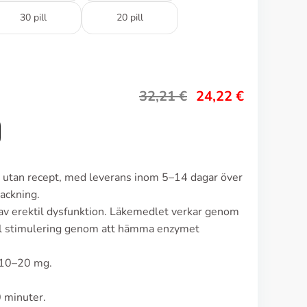
30 pill
20 pill
32,21
€
24,22
€
ro utan recept, med leverans inom 5–14 dagar över
ackning.
g av erektil dysfunktion. Läkemedlet verkar genom
uell stimulering genom att hämma enzymet
r 10–20 mg.
0 minuter.