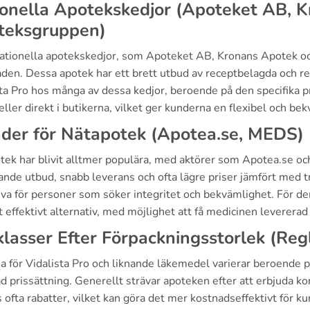
onella Apotekskedjor (Apoteket AB, 
teksgruppen)
nationella apotekskedjor, som Apoteket AB, Kronans Apotek o
den. Dessa apotek har ett brett utbud av receptbelagda och rec
ta Pro hos många av dessa kedjor, beroende på den specifika p
eller direkt i butikerna, vilket ger kunderna en flexibel och be
der för Nätapotek (Apotea.se, MEDS)
tek har blivit alltmer populära, med aktörer som Apotea.se oc
nde utbud, snabb leverans och ofta lägre priser jämfört med tr
tiva för personer som söker integritet och bekvämlighet. För 
t effektivt alternativ, med möjlighet att få medicinen levererad d
klasser Efter Förpackningsstorlek (Reg
na för Vidalista Pro och liknande läkemedel varierar beroende 
d prissättning. Generellt strävar apoteken efter att erbjuda ko
 ofta rabatter, vilket kan göra det mer kostnadseffektivt för k