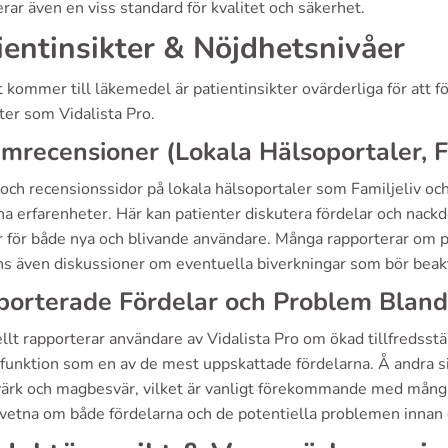
rar även en viss standard för kvalitet och säkerhet.
ientinsikter & Nöjdhetsnivåer
 kommer till läkemedel är patientinsikter ovärderliga för att f
ter som Vidalista Pro.
mrecensioner (Lokala Hälsoportaler, F
ch recensionssidor på lokala hälsoportaler som Familjeliv och
na erfarenheter. Här kan patienter diskutera fördelar och nackd
r för både nya och blivande användare. Många rapporterar om po
nns även diskussioner om eventuella biverkningar som bör beak
orterade Fördelar och Problem Bland
lt rapporterar användare av Vidalista Pro om ökad tillfredsstäl
l funktion som en av de mest uppskattade fördelarna. Å andra s
ärk och magbesvär, vilket är vanligt förekommande med många l
vetna om både fördelarna och de potentiella problemen innan 