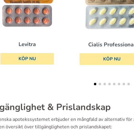
Kamag
Cialis Professional
KÖP 
KÖP NU
lgänglighet & Prislandskap
nska apotekssystemet erbjuder en mångfald av alternativ för at
en översikt över tillgängligheten och prislandskapet: