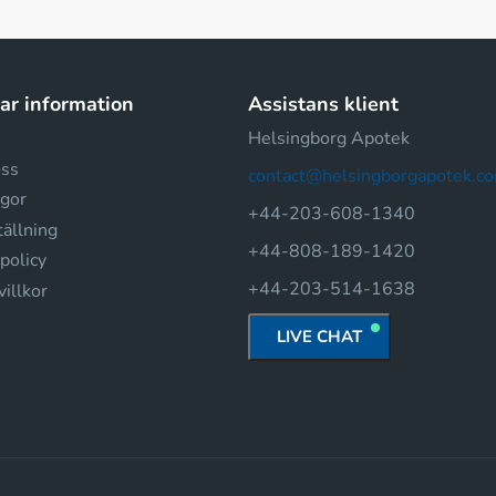
r information
Assistans klient
Helsingborg Apotek
oss
contact@helsingborgapotek.c
agor
+44-203-608-1340
ällning
+44-808-189-1420
spolicy
+44-203-514-1638
illkor
LIVE CHAT