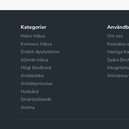
Kategorier
Användba
Mäns Hälsa
Om oss
Kvinnors Hälsa
Kontakta 
Erektil dysfunktion
Vanliga fr
Allmän hälsa
Spåra Best
Högt blodtryck
Integritet
Antibiotika
Allmänna v
Antidepressiva
Hudvård
Smärtstillande
Astma