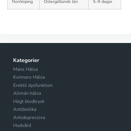
Norrköping
Östergötlands län
5–9 dagar
Kategorier
Mäns Hälsa
Kvinnors Hälsa
Erektil dysfunktion
Allmän hälsa
Högt blodtryck
Antibiotika
Antidepressiva
Hudvård