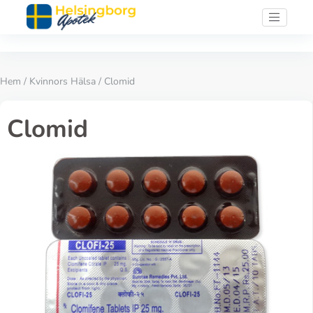
Hem
/
Kvinnors Hälsa
/ Clomid
Clomid