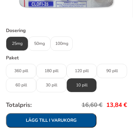
Dosering
25mg
50mg
100mg
Paket
360 pill
180 pill
120 pill
90 pill
60 pill
30 pill
10 pill
Totalpris:
16,60
€
13,84
€
LÄGG TILL I VARUKORG