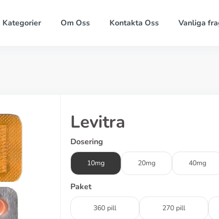
Kategorier
Om Oss
Kontakta Oss
Vanliga fra
Levitra
Dosering
10mg
20mg
40mg
Paket
360 pill
270 pill