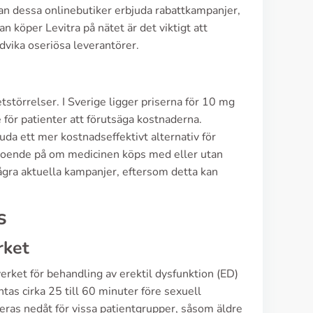
an dessa onlinebutiker erbjuda rabattkampanjer,
an köper Levitra på nätet är det viktigt att
dvika oseriösa leverantörer.
tstörrelser. I Sverige ligger priserna för 10 mg
e för patienter att förutsäga kostnaderna.
uda ett mer kostnadseffektivt alternativ för
eroende på om medicinen köps med eller utan
 några aktuella kampanjer, eftersom detta kan
s
rket
erket för behandling av erektil dysfunktion (ED)
tas cirka 25 till 60 minuter före sexuell
ras nedåt för vissa patientgrupper, såsom äldre