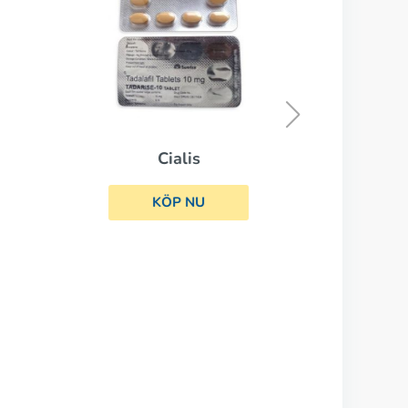
Propecia
KÖP NU