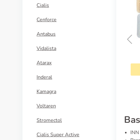
Cialis
Cenforce
Antabus
Vidalista
Cialis Professional
Atarax
KÖP NU
Inderal
Kamagra
Voltaren
Bas
Stromectol
INN 
Cialis Super Active