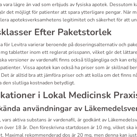
ta vara lägre än vad som erbjuds av fysiska apotek. Dessutom k
gör det möjligt för patienter att spara ytterligare pengar. När m
lera apoteksverksamhetens legitimitet och säkerhet för att un
sklasser Efter Paketstorlek
a för Levitra varierar beroende på doseringsalternativ och pake
mg tabletter inom ett reglerat prisspann, vilket gör det lättar
ka versioner av vardenafil finns också tillgängliga och kan erbj
patienter. Vissa apotek kan också ha priser som är skillnad b
 Det är alltid bra att jämföra priser och att kolla om det finns
 den slutliga kostnaden betydligt.
ikationer i Lokal Medicinsk Praxi
kända användningar av Läkemedelsve
, vars aktiva substans är vardenafil, är godkänt av Läkemedelsv
 över 18 år. Den föreskrivna startdosen är 10 mg, vilket ska in
tet. Maximal rekommenderad dos är 20 mg, men denna kan juste