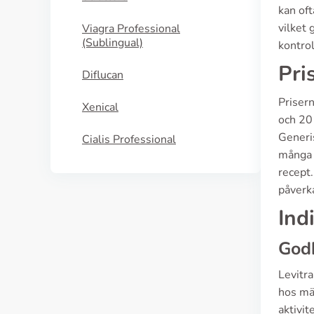
kan of
vilket 
Viagra Professional
(Sublingual)
kontrol
Pri
Diflucan
Prisern
Xenical
och 20 
Generis
Cialis Professional
många 
recept.
påverka
Ind
God
Levitra
hos män
aktivi