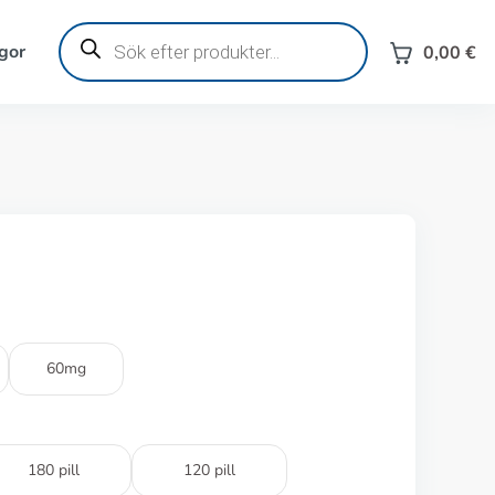
Produktsökning
gor
0,00
€
60mg
180 pill
120 pill