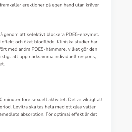
e framkallar erektioner på egen hand utan kräver
nivå genom att selektivt blockera PDE5-enzymet.
effekt och ökat blodflöde. Kliniska studier har
ämfört med andra PDE5-hämmare, vilket gör den
 viktigt att uppmärksamma individuell respons,
et.
nuter före sexuell aktivitet. Det är viktigt att
iod. Levitra ska tas hela med ett glas vatten
emedlets absorption. För optimal effekt är det