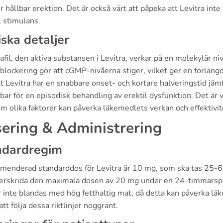
 hållbar erektion. Det är också värt att påpeka att Levitra int
l stimulans.
iska detaljer
fil, den aktiva substansen i Levitra, verkar på en molekylär 
lockering gör att cGMP-nivåerna stiger, vilket ger en förlängd 
att Levitra har en snabbare onset- och kortare halveringstid j
ar för en episodisk behandling av erektil dysfunktion. Det är
m olika faktorer kan påverka läkemedlets verkan och effektivit
ering & Administrering
ndardregim
enderad standarddos för Levitra är 10 mg, som ska tas 25-60 mi
verskrida den maximala dosen av 20 mg under en 24-timmarsper
 inte blandas med hög fetthaltig mat, då detta kan påverka läk
 att följa dessa riktlinjer noggrant.