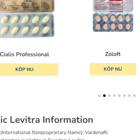
Zoloft
Cialis
KÖP NU
KÖP NU
ic Levitra Information
(International Nonproprietary Name): Vardenafil