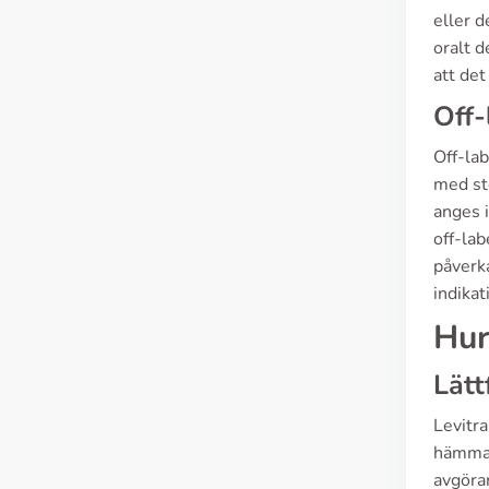
eller d
oralt d
att det
Off-
Off-la
med stö
anges 
off-la
påverka
indikat
Hur
Lätt
Levitra
hämma 
avgöran