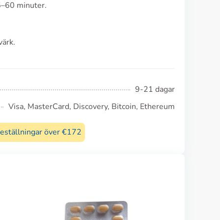
5–60 minuter.
värk.
9-21 dagar
Visa, MasterCard, Discovery, Bitcoin, Ethereum
beställningar över €172