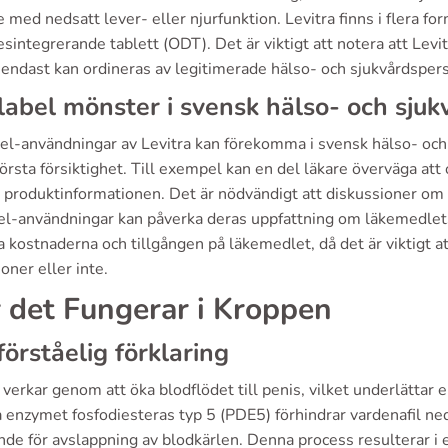
e med nedsatt lever- eller njurfunktion. Levitra finns i flera f
esintegrerande tablett (ODT). Det är viktigt att notera att Levi
 endast kan ordineras av legitimerade hälso- och sjukvårdsper
label mönster i svensk hälso- och sjuk
bel-användningar av Levitra kan förekomma i svensk hälso- oc
rsta försiktighet. Till exempel kan en del läkare överväga att o
i produktinformationen. Det är nödvändigt att diskussioner om 
bel-användningar kan påverka deras uppfattning om läkemedlet
 kostnaderna och tillgången på läkemedlet, då det är viktigt 
ioner eller inte.
 det Fungerar i Kroppen
förståelig förklaring
 verkar genom att öka blodflödet till penis, vilket underlättar
enzymet fosfodiesteras typ 5 (PDE5) förhindrar vardenafil ne
de för avslappning av blodkärlen. Denna process resulterar i en 