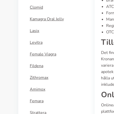
Bran
ATC
Clomid
Form
Kamagra Oral Jelly
Man
Regi
Lasix
OTC 
Til
Levitra
Det fin
Female Viagra
Kronan
varier
Fildena
apotek 
Zithromax
hålla 
inklude
Amimox
Onl
Femara
Onlinea
plattfo
Strattera