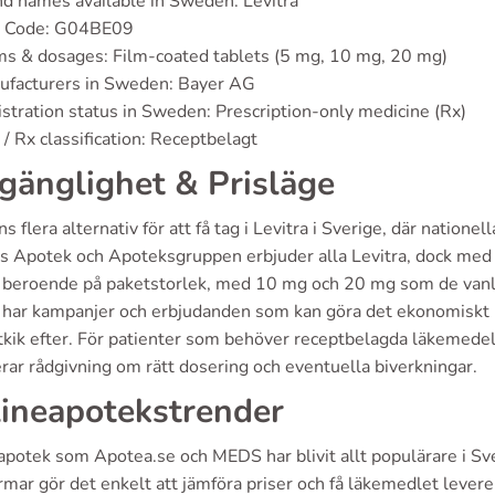
d names available in Sweden: Levitra
 Code: G04BE09
s & dosages: Film-coated tablets (5 mg, 10 mg, 20 mg)
ufacturers in Sweden: Bayer AG
stration status in Sweden: Prescription-only medicine (Rx)
/ Rx classification: Receptbelagt
lgänglighet & Prisläge
ns flera alternativ för att få tag i Levitra i Sverige, där nation
s Apotek och Apoteksgruppen erbjuder alla Levitra, dock med va
a beroende på paketstorlek, med 10 mg och 20 mg som de vanl
har kampanjer och erbjudanden som kan göra det ekonomiskt mer
utkik efter. För patienter som behöver receptbelagda läkemedel
rar rådgivning om rätt dosering och eventuella biverkningar.
ineapotekstrender
potek som Apotea.se och MEDS har blivit allt populärare i Sver
rmar gör det enkelt att jämföra priser och få läkemedlet leverer