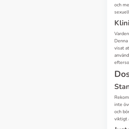
och mer
sexuel
Klin
Vardena
Denna b
visat 
användb
efterso
Dos
Sta
Rekomm
inte ö
och bör
viktigt