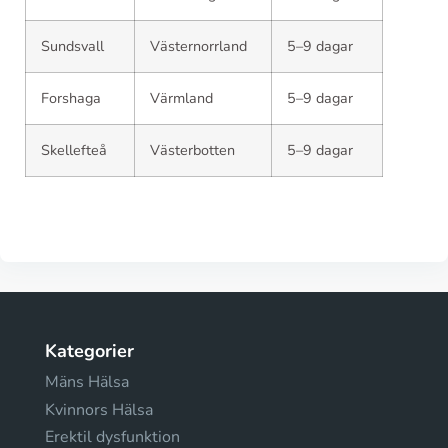
Sundsvall
Västernorrland
5–9 dagar
Forshaga
Värmland
5–9 dagar
Skellefteå
Västerbotten
5–9 dagar
Kategorier
Mäns Hälsa
Kvinnors Hälsa
Erektil dysfunktion