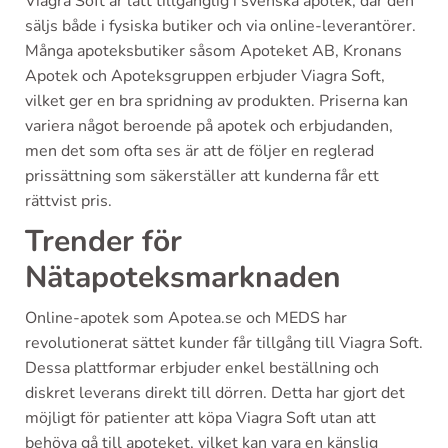
Viagra Soft är lätt tillgänglig i svenska apotek, där den
säljs både i fysiska butiker och via online-leverantörer.
Många apoteksbutiker såsom Apoteket AB, Kronans
Apotek och Apoteksgruppen erbjuder Viagra Soft,
vilket ger en bra spridning av produkten. Priserna kan
variera något beroende på apotek och erbjudanden,
men det som ofta ses är att de följer en reglerad
prissättning som säkerställer att kunderna får ett
rättvist pris.
Trender för
Nätapoteksmarknaden
Online-apotek som Apotea.se och MEDS har
revolutionerat sättet kunder får tillgång till Viagra Soft.
Dessa plattformar erbjuder enkel beställning och
diskret leverans direkt till dörren. Detta har gjort det
möjligt för patienter att köpa Viagra Soft utan att
behöva gå till apoteket, vilket kan vara en känslig