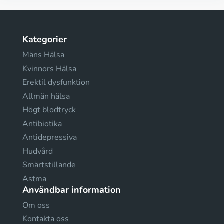
Kategorier
Mäns Hälsa
Kvinnors Hälsa
Erektil dysfunktion
Allmän hälsa
Högt blodtryck
Antibiotika
Antidepressiva
Hudvård
Smärtstillande
Astma
Användbar information
Om oss
Kontakta oss