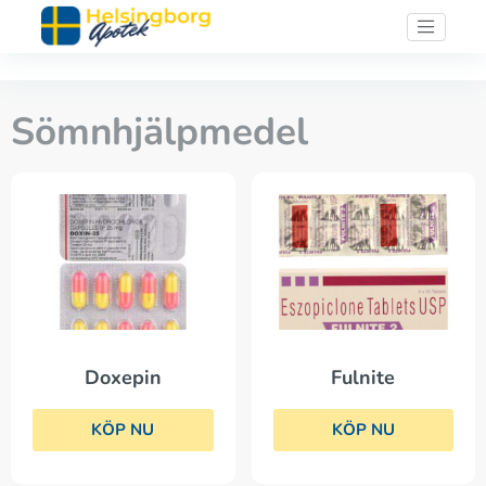
Sömnhjälpmedel
Doxepin
Fulnite
KÖP NU
KÖP NU