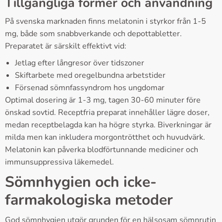
Tillgängliga former och användning
På svenska marknaden finns melatonin i styrkor från 1-5
mg, både som snabbverkande och depottabletter.
Preparatet är särskilt effektivt vid:
Jetlag efter långresor över tidszoner
Skiftarbete med oregelbundna arbetstider
Försenad sömnfassyndrom hos ungdomar
Optimal dosering är 1-3 mg, tagen 30-60 minuter före
önskad sovtid. Receptfria preparat innehåller lägre doser,
medan receptbelagda kan ha högre styrka. Biverkningar är
milda men kan inkludera morgontrötthet och huvudvärk.
Melatonin kan påverka blodförtunnande mediciner och
immunsuppressiva läkemedel.
Sömnhygien och icke-
farmakologiska metoder
God sömnhygien utgör grunden för en hälsosam sömnrutin