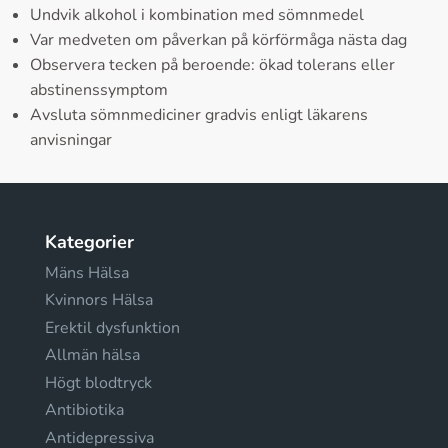
Undvik alkohol i kombination med sömnmedel
Var medveten om påverkan på körförmåga nästa dag
Observera tecken på beroende: ökad tolerans eller
abstinenssymptom
Avsluta sömnmediciner gradvis enligt läkarens
anvisningar
Kategorier
Mäns Hälsa
Kvinnors Hälsa
Erektil dysfunktion
Allmän hälsa
Högt blodtryck
Antibiotika
Antidepressiva