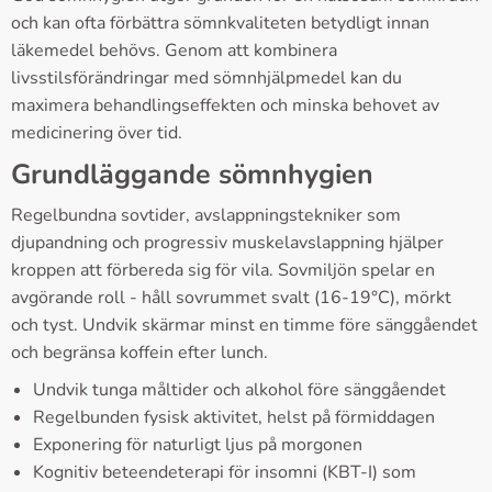
och kan ofta förbättra sömnkvaliteten betydligt innan
läkemedel behövs. Genom att kombinera
livsstilsförändringar med sömnhjälpmedel kan du
maximera behandlingseffekten och minska behovet av
medicinering över tid.
Grundläggande sömnhygien
Regelbundna sovtider, avslappningstekniker som
djupandning och progressiv muskelavslappning hjälper
kroppen att förbereda sig för vila. Sovmiljön spelar en
avgörande roll - håll sovrummet svalt (16-19°C), mörkt
och tyst. Undvik skärmar minst en timme före sänggåendet
och begränsa koffein efter lunch.
Undvik tunga måltider och alkohol före sänggåendet
Regelbunden fysisk aktivitet, helst på förmiddagen
Exponering för naturligt ljus på morgonen
Kognitiv beteendeterapi för insomni (KBT-I) som