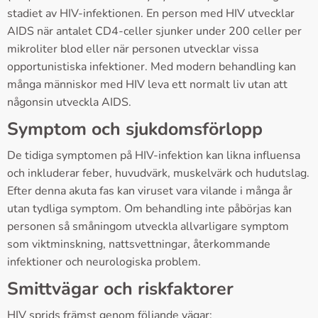
stadiet av HIV-infektionen. En person med HIV utvecklar
AIDS när antalet CD4-celler sjunker under 200 celler per
mikroliter blod eller när personen utvecklar vissa
opportunistiska infektioner. Med modern behandling kan
många människor med HIV leva ett normalt liv utan att
någonsin utveckla AIDS.
Symptom och sjukdomsförlopp
De tidiga symptomen på HIV-infektion kan likna influensa
och inkluderar feber, huvudvärk, muskelvärk och hudutslag.
Efter denna akuta fas kan viruset vara vilande i många år
utan tydliga symptom. Om behandling inte påbörjas kan
personen så småningom utveckla allvarligare symptom
som viktminskning, nattsvettningar, återkommande
infektioner och neurologiska problem.
Smittvägar och riskfaktorer
HIV sprids främst genom följande vägar: