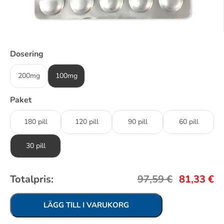
Dosering
200mg
100mg
Paket
180 pill
120 pill
90 pill
60 pill
30 pill
Totalpris:
97,59
€
81,33
€
LÄGG TILL I VARUKORG