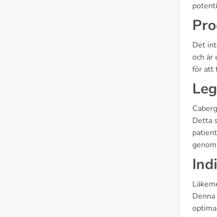
potenti
Pro
Det int
och är 
för att
Leg
Cabergo
Detta s
patient
genom 
Ind
Läkemed
Denna g
optimal