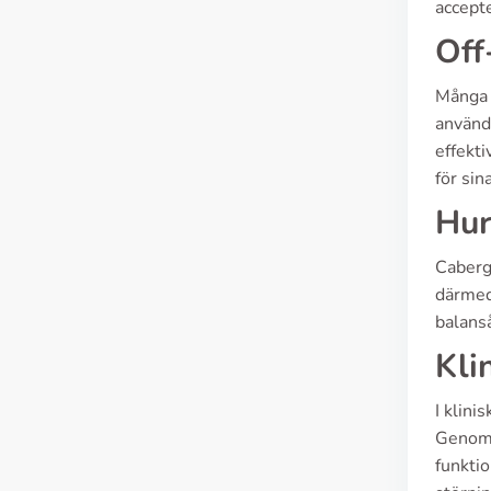
accept
Off
Många 
användn
effekti
för sin
Hur
Cabergo
därmed 
balanså
Kli
I klini
Genom 
funktio