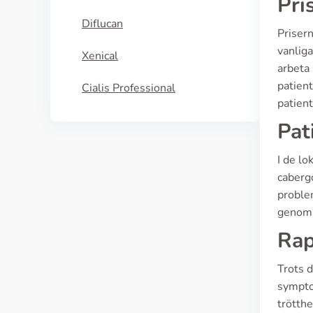
Pri
Diflucan
Priser
vanlig
Xenical
arbeta
patient
Cialis Professional
patient
Pat
I de lo
caberg
problem
genom 
Rap
Trots d
symptom
trötthe