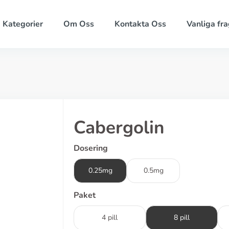
Kategorier
Om Oss
Kontakta Oss
Vanliga fra
Cabergolin
Dosering
0.25mg
0.5mg
Paket
4 pill
8 pill