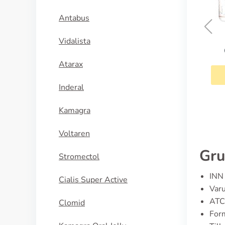
Antabus
Vidalista
Conjugated Estrogens
Atarax
KÖP NU
Inderal
Kamagra
Voltaren
Gru
Stromectol
INN 
Cialis Super Active
Varu
ATC
Clomid
Form