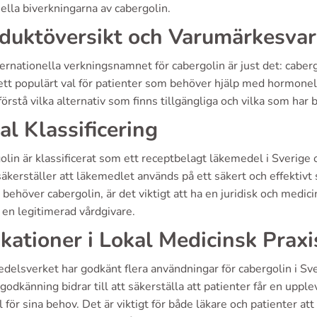
ella biverkningarna av cabergolin.
duktöversikt och Varumärkesvar
ernationella verkningsnamnet för cabergolin är just det: caber
ett populärt val för patienter som behöver hjälp med hormonel
 förstå vilka alternativ som finns tillgängliga och vilka som har 
al Klassificering
lin är klassificerat som ett receptbelagt läkemedel i Sverige o
äkerställer att läkemedlet används på ett säkert och effektivt 
 behöver cabergolin, är det viktigt att ha en juridisk och medici
en legitimerad vårdgivare.
ikationer i Lokal Medicinsk Praxi
elsverket har godkänt flera användningar för cabergolin i Sve
odkänning bidrar till att säkerställa att patienter får en up
 för sina behov. Det är viktigt för både läkare och patienter at