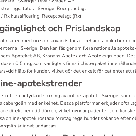
verkare i Sverige: Teva Sweden AB
streringsstatus i Sverige: Receptbelagt
/ Rx klassificering: Receptbelagt (Rx)
lgänglighet och Prislandskap
lin är en medicin som används för att behandla olika hormonella
ienterna i Sverige. Den kan fås genom flera nationella apoteks
 som Apoteket AB, Kronans Apotek och Apoteksgruppen. Dessa 
i dosen 0.5 mg, som vanligtvis finns i blisterpaket innehålland
rsydd hjälp för kunder, vilket gör det enkelt för patienter at
ine-apotekstrender
 skett en betydande ökning av online-apotek i Sverige, som t.
a cabergolin med enkelhet. Dessa plattformar erbjuder ofta låg
ade direkt hem till dörren, vilket gynnar patienter som kanske
ssa online-apotek rostade företag regelbundet sökande efter ol
ergolin är inget undantag.