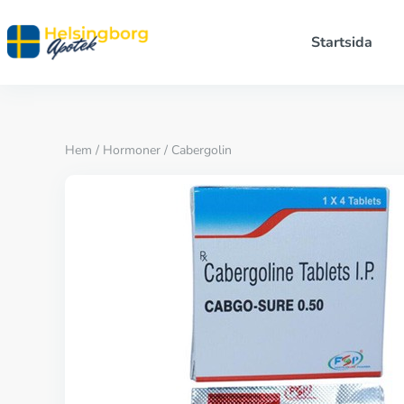
Startsida
Hem
/
Hormoner
/ Cabergolin