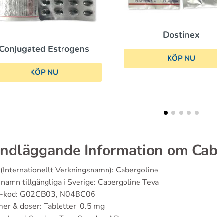
Dostinex
Cytomel
KÖP NU
KÖP NU
ndläggande Information om Cab
(Internationellt Verkningsnamn): Cabergoline
namn tillgängliga i Sverige: Cabergoline Teva
-kod: G02CB03, N04BC06
er & doser: Tabletter, 0.5 mg