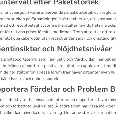
sintervall efter Paketstorlek
na för cabergolin varierar beroende på paketstorlek och regl
aste storleken på förpackningen är åtta tabletter, och kostna
 med ett receptbelagt system säkerställer myndigheterna också 
er får rättvisa priser för sina mediciner. Trots att det är ett r
er att köpa cabergolin utan recept under särskilda omständighe
ientinsikter och Nöjdhetsnivåer
kala hälsoportalerna, som Familjeliv och Vårdguiden, har patien
olin. Många rapporterar positiva resultat och upplever att med
 de har stått inför. I dessa forum framhäver patienter även hur l
både fysiska och online-apotek.
portera Fördelar och Problem B
ess effektivitet har vissa patienter också rapporterat biverkni
 och förbättrad livskvalitet. Å andra sidan har vissa individe
t, vilket kan påverka deras vardag. Det är av stor vikt för pat