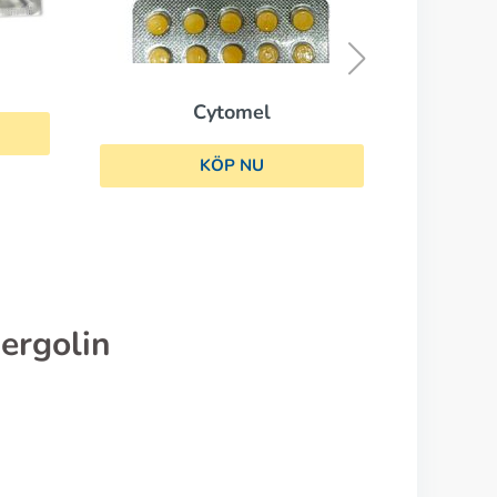
Levaxin
KÖP NU
ergolin