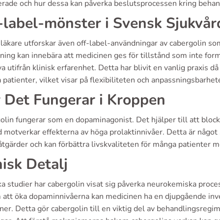
erade och hur dessa kan påverka beslutsprocessen kring behan
-label-mönster i Svensk Sjukvår
läkare utforskar även off-label-användningar av cabergolin som
ing kan innebära att medicinen ges för tillstånd som inte for
va utifrån klinisk erfarenhet. Detta har blivit en vanlig praxis 
a patienter, vilket visar på flexibiliteten och anpassningsbarhe
 Det Fungerar i Kroppen
lin fungerar som en dopaminagonist. Det hjälper till att block
motverkar effekterna av höga prolaktinnivåer. Detta är något s
tgärder och kan förbättra livskvaliteten för många patienter m
nisk Detalj
ska studier har cabergolin visat sig påverka neurokemiska proce
att öka dopaminnivåerna kan medicinen ha en djupgående inv
ner. Detta gör cabergolin till en viktig del av behandlingsreg