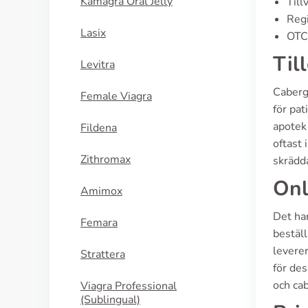
Kamagra Oral Jelly
Till
Regi
Lasix
OTC 
Til
Levitra
Cabergo
Female Viagra
för pat
apotek
Fildena
oftast 
Zithromax
skrädda
Onl
Amimox
Det har
Femara
beställ
leverer
Strattera
för de
och cab
Viagra Professional
(Sublingual)