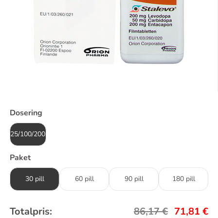
Dosering
25/100/200mg
Paket
30 pill
60 pill
90 pill
180 pill
Totalpris:
86,17
€
71,81
€