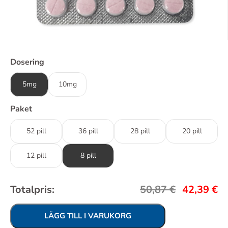
Dosering
5mg
10mg
Paket
52 pill
36 pill
28 pill
20 pill
12 pill
8 pill
Totalpris:
50,87
€
42,39
€
LÄGG TILL I VARUKORG