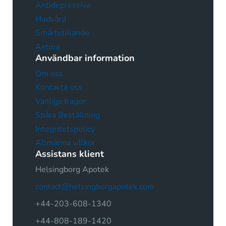
Antidepressiva
Hudvård
Smärtstillande
Astma
Användbar information
Om oss
Kontakta oss
Vanliga fragor
Spåra Beställning
Integritetspolicy
Allmänna villkor
Assistans klient
Helsingborg Apotek
contact@helsingborgapotek.com
+44-203-608-1340
+44-808-189-1420