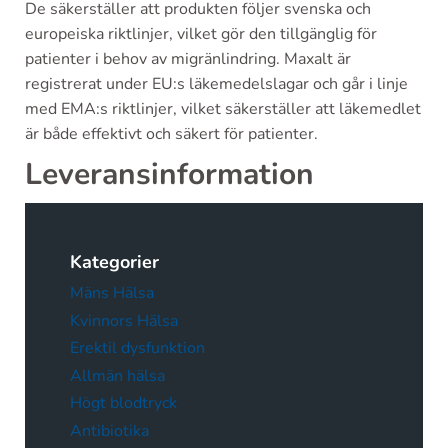
De säkerställer att produkten följer svenska och
europeiska riktlinjer, vilket gör den tillgänglig för
patienter i behov av migränlindring. Maxalt är
registrerat under EU:s läkemedelslagar och går i linje
med EMA:s riktlinjer, vilket säkerställer att läkemedlet
är både effektivt och säkert för patienter.
Leveransinformation
Kategorier
Mäns Hälsa
Kvinnors Hälsa
Erektil dysfunktion
Allmän hälsa
Högt blodtryck
Antibiotika