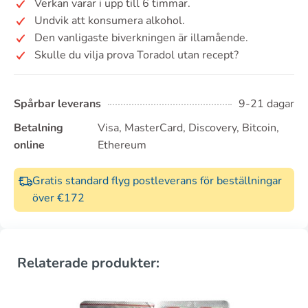
Verkan varar i upp till 6 timmar.
Undvik att konsumera alkohol.
Den vanligaste biverkningen är illamående.
Skulle du vilja prova Toradol utan recept?
Spårbar leverans
9-21 dagar
Betalning
Visa, MasterCard, Discovery, Bitcoin,
online
Ethereum
Gratis standard flyg postleverans för beställningar
över €172
Relaterade produkter: