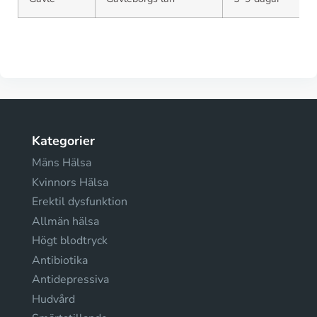
Kategorier
Mäns Hälsa
Kvinnors Hälsa
Erektil dysfunktion
Allmän hälsa
Högt blodtryck
Antibiotika
Antidepressiva
Hudvård