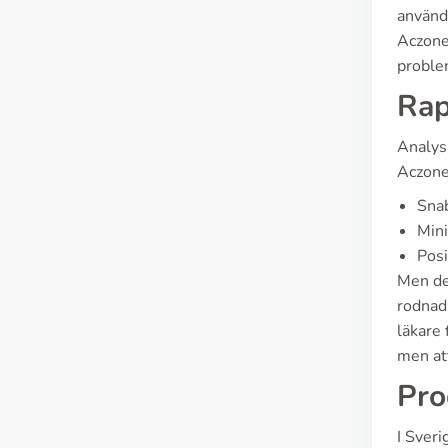
använd
Aczone
problem
Rap
Analys
Aczone.
Snab
Mini
Posi
Men de
rodnad
läkare 
men att
Pro
I Sver