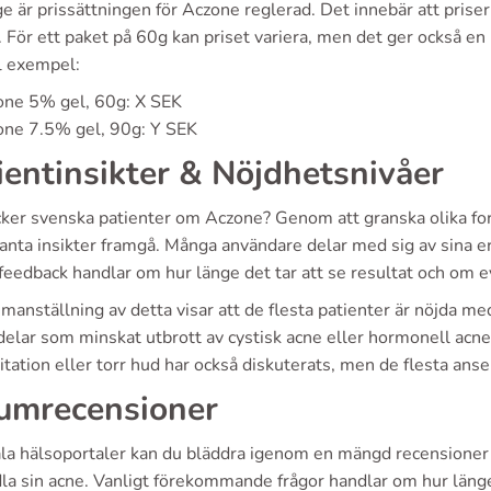
ge är prissättningen för Aczone reglerad. Det innebär att priser
 För ett paket på 60g kan priset variera, men det ger också e
ll exempel:
one 5% gel, 60g: X SEK
one 7.5% gel, 90g: Y SEK
ientinsikter & Nöjdhetsnivåer
cker svenska patienter om Aczone? Genom att granska olika fo
santa insikter framgå. Många användare delar med sig av sina e
feedback handlar om hur länge det tar att se resultat och om e
manställning av detta visar att de flesta patienter är nöjda m
delar som minskat utbrott av cystisk acne eller hormonell acne
itation eller torr hud har också diskuterats, men de flesta ans
umrecensioner
ala hälsoportaler kan du bläddra igenom en mängd recensioner 
la sin acne. Vanligt förekommande frågor handlar om hur länge