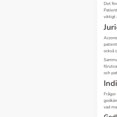
Det fi
Patient
viktigt
Jur
Aczone 
patien
också o
Samman
förutsa
och pat
Ind
Frågor 
godkän
vad ma