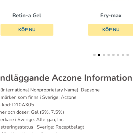
Ery-max
Retin-a Gel
KÖP NU
KÖP NU
ndläggande Aczone Information
(International Nonproprietary Name): Dapsone
märken som finns i Sverige: Aczone
-kod: D10AX05
er och doser: Gel (5%, 7.5%)
verkare i Sverige: Allergan, Inc.
streringsstatus i Sverige: Receptbelagt