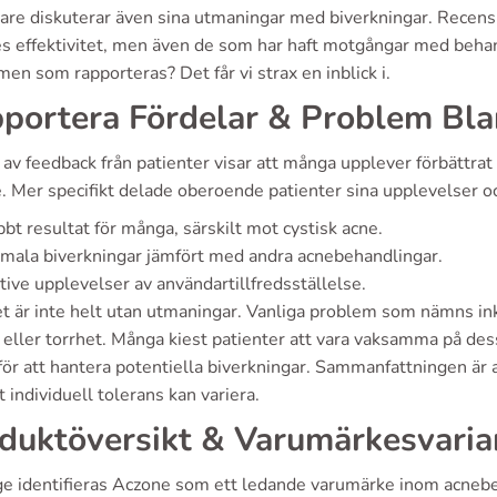
are diskuterar även sina utmaningar med biverkningar. Recens
s effektivitet, men även de som har haft motgångar med behan
en som rapporteras? Det får vi strax en inblick i.
portera Fördelar & Problem Bla
 av feedback från patienter visar att många upplever förbättr
 Mer specifikt delade oberoende patienter sina upplevelser oc
bt resultat för många, särskilt mot cystisk acne.
mala biverkningar jämfört med andra acnebehandlingar.
tive upplevelser av användartillfredsställelse.
t är inte helt utan utmaningar. Vanliga problem som nämns ink
 eller torrhet. Många kiest patienter att vara vaksamma på des
för att hantera potentiella biverkningar. Sammanfattningen är 
 individuell tolerans kan variera.
duktöversikt & Varumärkesvaria
ige identifieras Aczone som ett ledande varumärke inom acnebe