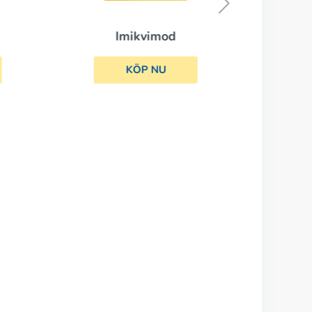
Imikvimod
KÖP NU