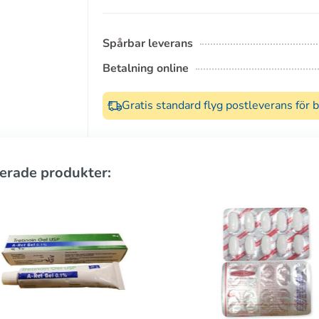
Spårbar leverans
Betalning online
Gratis standard flyg postleverans för 
erade produkter: