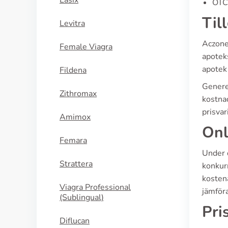
Lasix
OTC 
Til
Levitra
Aczone 
Female Viagra
apotek
apotek
Fildena
Genere
Zithromax
kostnad
prisva
Amimox
Onl
Femara
Under 
Strattera
konkurr
kostenä
Viagra Professional
jämföra
(Sublingual)
Pri
Diflucan