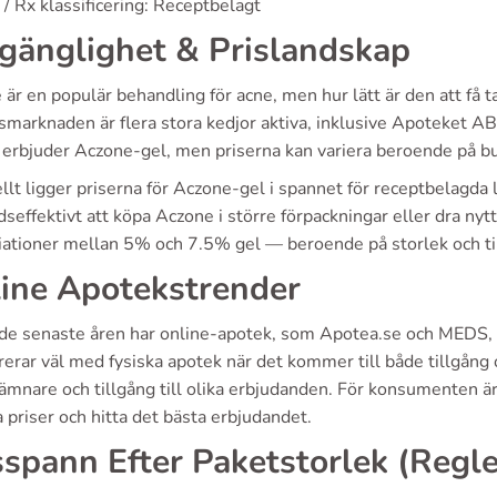
/ Rx klassificering: Receptbelagt
lgänglighet & Prislandskap
är en populär behandling för acne, men hur lätt är den att få 
smarknaden är flera stora kedjor aktiva, inklusive Apoteket 
 erbjuder Aczone-gel, men priserna kan variera beroende på bu
llt ligger priserna för Aczone-gel i spannet för receptbelagda
seffektivt att köpa Aczone i större förpackningar eller dra nytt
riationer mellan 5% och 7.5% gel — beroende på storlek och ti
ine Apotekstrender
de senaste åren har online-apotek, som Apotea.se och MEDS, vu
erar väl med fysiska apotek när det kommer till både tillgång 
mnare och tillgång till olika erbjudanden. För konsumenten är d
 priser och hitta det bästa erbjudandet.
sspann Efter Paketstorlek (Regle