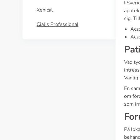
I Sveri
Xenical
apotek.
sig. Ti
Cialis Professional
Acz
Acz
Pat
Vad ty
intres
Vanlig 
En sam
om för
som irr
For
På lok
behand