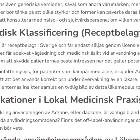
nns även generiska versioner, såväl som andra varumärken, me
er bör tänka på att olika styrkor och former kan påverka deras
 att konsultera med hälso- och sjukvårdspersonal om vilken var
idisk Klassificering (Receptbelag
är receptbelagt i Sverige och får endast säljas genom licensie
ter får adekvat vägledning och medicinsk åsikt vid användning
m att skydda patienternas bästa intressen när det gäller potent
fattningsvis, för patienter som kämpar med acne, erbjuder Ac
tt att det används korrekt och under övervakning av en läkare.
ienternas insikter samlas en tydlig bild av detta läkemedels r
ikationer i Lokal Medicinsk Praxi
kring användningen av Aczone, eller dapsone, är vanliga bland 
da användningsområdena? Finns det off-label-användningar som 
n bör veta.