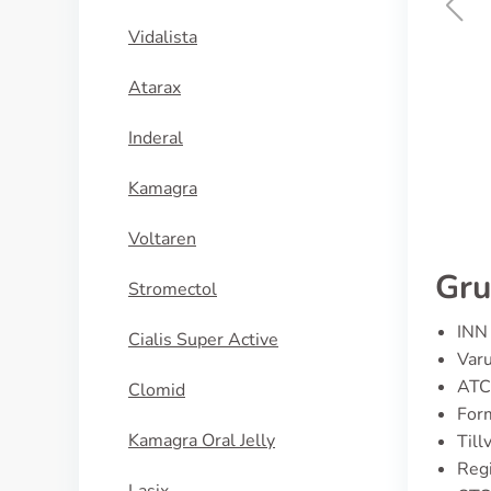
Vidalista
Tazorac
Atarax
KÖP NU
Inderal
Kamagra
Voltaren
Gru
Stromectol
INN 
Cialis Super Active
Varu
ATC
Clomid
Form
Kamagra Oral Jelly
Till
Regi