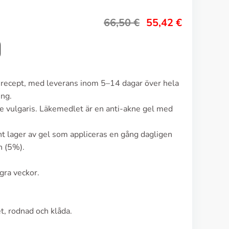
66,50
€
55,42
€
n recept, med leverans inom 5–14 dagar över hela
ing.
e vulgaris. Läkemedlet är en anti-akne gel med
t lager av gel som appliceras en gång dagligen
n (5%).
gra veckor.
t, rodnad och klåda.