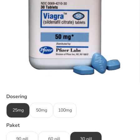
Dosering
25mg
50mg
100mg
Paket
90 pill
60 pill
30 pill