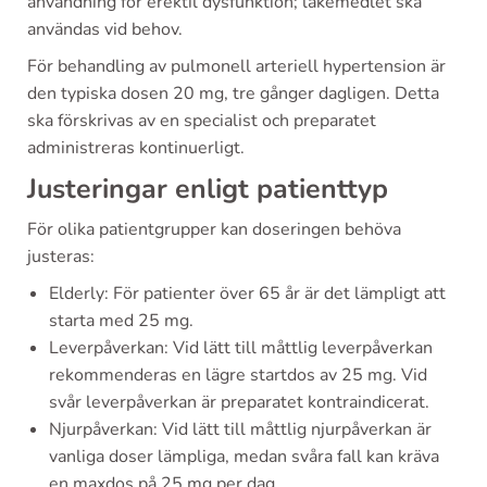
användning för erektil dysfunktion; läkemedlet ska
användas vid behov.
För behandling av pulmonell arteriell hypertension är
den typiska dosen 20 mg, tre gånger dagligen. Detta
ska förskrivas av en specialist och preparatet
administreras kontinuerligt.
Justeringar enligt patienttyp
För olika patientgrupper kan doseringen behöva
justeras:
Elderly: För patienter över 65 år är det lämpligt att
starta med 25 mg.
Leverpåverkan: Vid lätt till måttlig leverpåverkan
rekommenderas en lägre startdos av 25 mg. Vid
svår leverpåverkan är preparatet kontraindicerat.
Njurpåverkan: Vid lätt till måttlig njurpåverkan är
vanliga doser lämpliga, medan svåra fall kan kräva
en maxdos på 25 mg per dag.