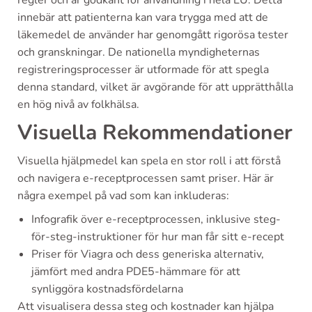
regler och är godkänt för användning i hela EU. Detta
innebär att patienterna kan vara trygga med att de
läkemedel de använder har genomgått rigorösa tester
och granskningar. De nationella myndigheternas
registreringsprocesser är utformade för att spegla
denna standard, vilket är avgörande för att upprätthålla
en hög nivå av folkhälsa.
Visuella Rekommendationer
Visuella hjälpmedel kan spela en stor roll i att förstå
och navigera e-receptprocessen samt priser. Här är
några exempel på vad som kan inkluderas:
Infografik över e-receptprocessen, inklusive steg-
för-steg-instruktioner för hur man får sitt e-recept
Priser för Viagra och dess generiska alternativ,
jämfört med andra PDE5-hämmare för att
synliggöra kostnadsfördelarna
Att visualisera dessa steg och kostnader kan hjälpa