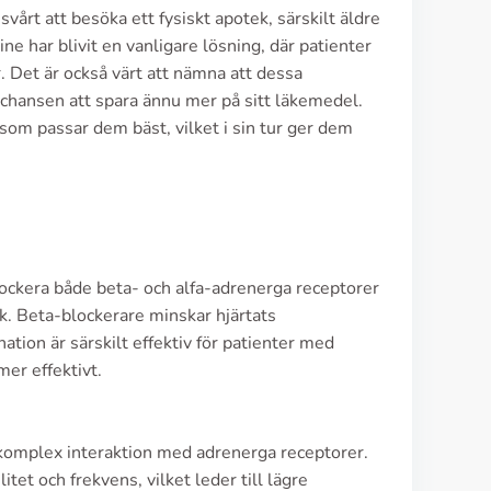
vårt att besöka ett fysiskt apotek, särskilt äldre
e har blivit en vanligare lösning, där patienter
r. Det är också värt att nämna att dessa
r chansen att spara ännu mer på sitt läkemedel.
 som passar dem bäst, vilket i sin tur ger dem
lockera både beta- och alfa-adrenerga receptorer
ck. Beta-blockerare minskar hjärtats
tion är särskilt effektiv för patienter med
mer effektivt.
omplex interaktion med adrenerga receptorer.
et och frekvens, vilket leder till lägre