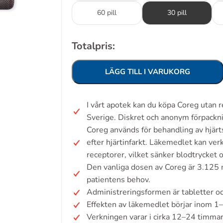
60 pill
30 pill
Totalpris:
LÄGG TILL I VARUKORG
I vårt apotek kan du köpa Coreg utan 
Sverige. Diskret och anonym förpackn
Coreg används för behandling av hjärt
efter hjärtinfarkt. Läkemedlet kan ve
receptorer, vilket sänker blodtrycket o
Den vanliga dosen av Coreg är 3.125 m
patientens behov.
Administreringsformen är tabletter oc
Effekten av läkemedlet börjar inom 1
Verkningen varar i cirka 12–24 timma