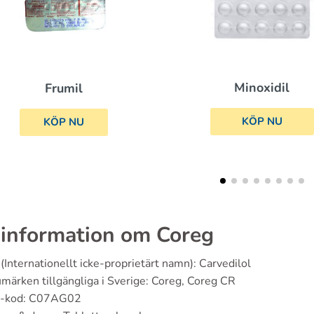
Propranolol
Minoxidil
KÖP NU
KÖP NU
information om Coreg
(Internationellt icke-proprietärt namn): Carvedilol
märken tillgängliga i Sverige: Coreg, Coreg CR
-kod: C07AG02