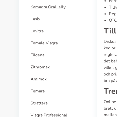
Form
Kamagra Oral Jelly
Till
Regi
Lasix
OTC 
Til
Levitra
Diskus
Female Viagra
kedjor
reglera
Fildena
det beh
Zithromax
vilket 
och pri
Amimox
bra på 
Tre
Femara
Online
Strattera
brett 
mellan 
Viagra Professional