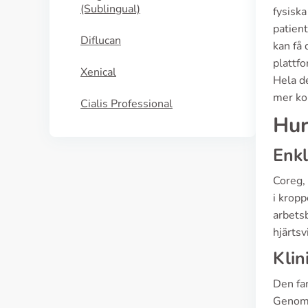
(Sublingual)
fysiska
patient
Diflucan
kan få 
plattfo
Xenical
Hela de
mer kon
Cialis Professional
Hur
Enkl
Coreg,
i kropp
arbetsb
hjärtsv
Klin
Den fa
Genom a