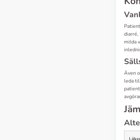
Kon
Vanl
Patient
diarré,
milda v
inledni
Säll
Även om
leda ti
patient
avgöran
Jäm
Alte
Läke