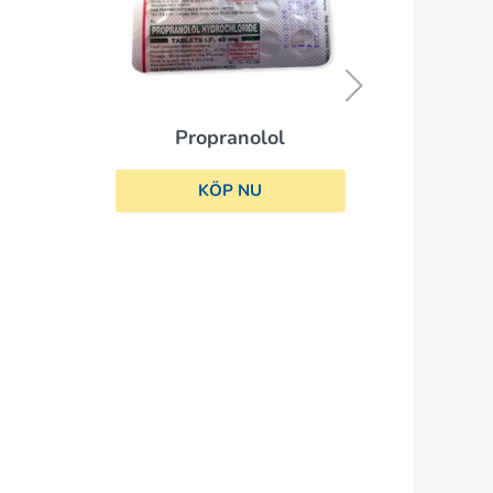
Lisinopril
KÖP NU