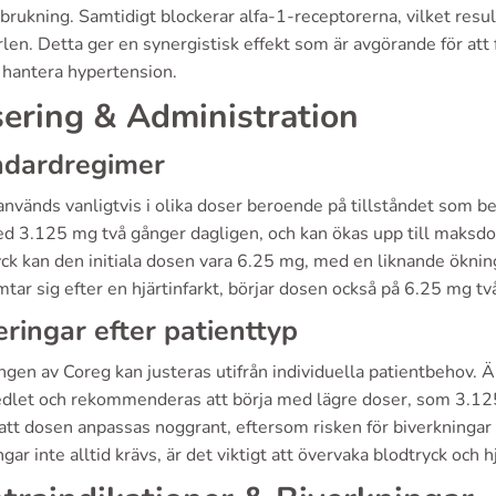
brukning. Samtidigt blockerar alfa-1-receptorerna, vilket result
len. Detta ger en synergistisk effekt som är avgörande för at
 hantera hypertension.
ering & Administration
ndardregimer
nvänds vanligtvis i olika doser beroende på tillståndet som b
ed 3.125 mg två gånger dagligen, och kan ökas upp till maksd
ck kan den initiala dosen vara 6.25 mg, med en liknande öknin
tar sig efter en hjärtinfarkt, börjar dosen också på 6.25 mg tv
eringar efter patienttyp
gen av Coreg kan justeras utifrån individuella patientbehov. Äl
dlet och rekommenderas att börja med lägre doser, som 3.125
 att dosen anpassas noggrant, eftersom risken för biverkningar
ngar inte alltid krävs, är det viktigt att övervaka blodtryck och 