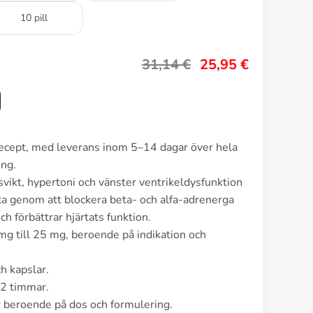
10 pill
31,14
€
25,95
€
recept, med leverans inom 5–14 dagar över hela
ing.
svikt, hypertoni och vänster ventrikeldysfunktion
rka genom att blockera beta- och alfa-adrenerga
ch förbättrar hjärtats funktion.
g till 25 mg, beroende på indikation och
h kapslar.
–2 timmar.
r beroende på dos och formulering.