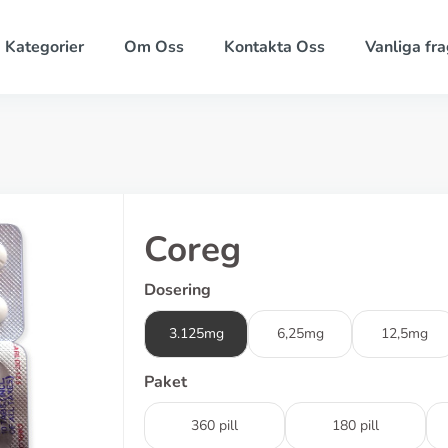
Kategorier
Om Oss
Kontakta Oss
Vanliga fra
Coreg
Dosering
3.125mg
6,25mg
12,5mg
Paket
360 pill
180 pill