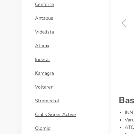
Cenforce
Antabus
Vidalista
Frumil
Atarax
KÖP NU
Inderal
Kamagra
Voltaren
Bas
Stromectol
INN 
Cialis Super Active
Varu
ATC
Clomid