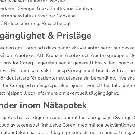
er & doser: Tabletter, kapslar
verkare i Sverige: GlaxoSmithKline, Zentiva
streringsstatus i Sverige: Godkänd
/ Rx klassificering: Receptbelagt
lgänglighet & Prisläge
sionen om Coreg och dess generiska varianter berör hur dessa 
 såsom Apoteket AB, Kronans Apotek och Apoteksgruppen. Det är
t pris för Coreg. Lagerstatusen är generellt bra, vilket innebär 
övs. För dem som söker cheap Coreg är det bra att veta att pri
gör det lättare för patienter att planera sin behandling. I fysis
s för Coreg, och många apotek erbjuder även att beställa det o
att hjälpa till och informera om eventuell tillgänglighet.
nder inom Nätapotek
-apotek har verkligen revolutionerat hur Coreg säljs i Sverig
utbud av läkemedel, inklusive Coreg, med många bekvämlighe
nätapoteken har lett till lägre priser och mer fri prissättning, v