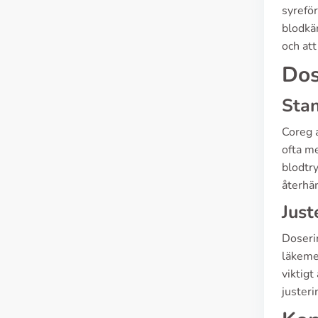
syreför
blodkär
och att
Dos
Sta
Coreg a
ofta m
blodtry
återhäm
Just
Doserin
läkeme
viktigt
justeri