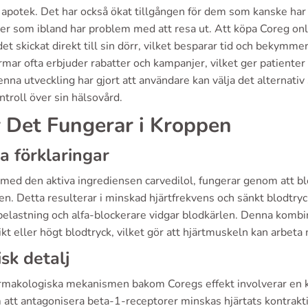
 apotek. Det har också ökat tillgången för dem som kanske har s
er som ibland har problem med att resa ut. Att köpa Coreg onlin
det skickat direkt till sin dörr, vilket besparar tid och bekymme
rmar ofta erbjuder rabatter och kampanjer, vilket ger patiente
nna utveckling har gjort att användare kan välja det alternativ
troll över sin hälsovård.
 Det Fungerar i Kroppen
a förklaringar
 med den aktiva ingrediensen carvedilol, fungerar genom att b
en. Detta resulterar i minskad hjärtfrekvens och sänkt blodtry
elastning och alfa-blockerare vidgar blodkärlen. Denna kombina
ikt eller högt blodtryck, vilket gör att hjärtmuskeln kan arbeta 
isk detalj
rmakologiska mekanismen bakom Coregs effekt involverar en k
tt antagonisera beta-1-receptorer minskas hjärtats kontraktilit