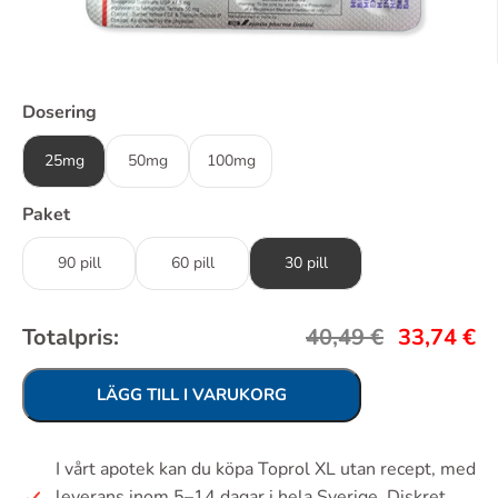
Dosering
25mg
50mg
100mg
Paket
90 pill
60 pill
30 pill
Totalpris:
40,49
€
33,74
€
LÄGG TILL I VARUKORG
I vårt apotek kan du köpa Toprol XL utan recept, med
leverans inom 5–14 dagar i hela Sverige. Diskret