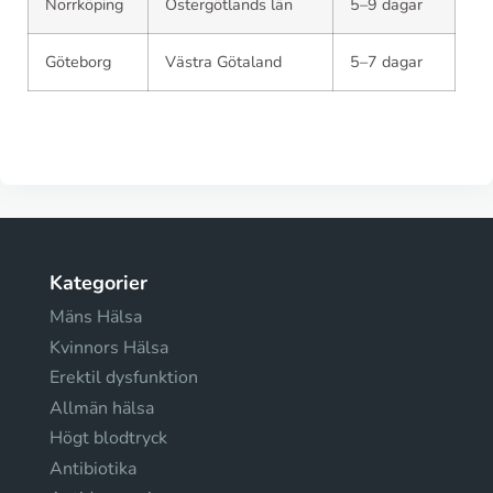
Norrköping
Östergötlands län
5–9 dagar
Göteborg
Västra Götaland
5–7 dagar
Kategorier
Mäns Hälsa
Kvinnors Hälsa
Erektil dysfunktion
Allmän hälsa
Högt blodtryck
Antibiotika