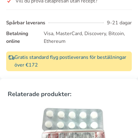
Vill du prova catapresan utan recept?
Spårbar leverans
9-21 dagar
Betalning
Visa, MasterCard, Discovery, Bitcoin,
online
Ethereum
Gratis standard flyg postleverans för beställningar
över €172
Relaterade produkter: