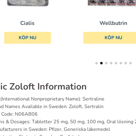
Cialis
Wellbutrin
KÖP NU
KÖP NU
ic Zoloft Information
(International Nonproprietary Name): Sertraline
d Names Available in Sweden: Zoloft, Sertralin
 Code: N06AB06
ms & Dosages: Tabletter 25 mg, 50 mg, 100 mg, Oral lösning
facturers in Sweden: Pfizer, Generiska läkemedel