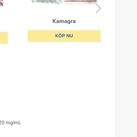
Kamagra
KÖP NU
 20 mg/mL