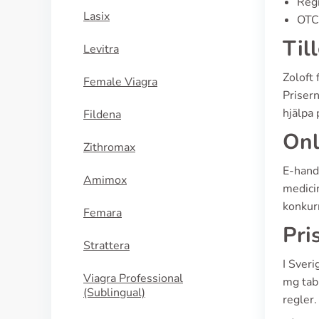
Regi
Lasix
OTC 
Til
Levitra
Zoloft 
Female Viagra
Prisern
hjälpa 
Fildena
Onl
Zithromax
E-hand
Amimox
medicin
konkur
Femara
Pri
Strattera
I Sver
Viagra Professional
mg tabl
(Sublingual)
regler.