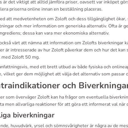
 är det viktigt att alltid jämföra priser, oavsett var inköpet gö
lera priserna online innan en beställning placeras.
med att medvetenheten om Zoloft och dess tillgänglighet ökar,
ttningar och mer information om generiska alternativ. Ofta är 
ingrediens; dessa kan vara mer ekonomiska alternativ.
också värt att nämna att information om Zolofts biverkningar k
ter är intresserade av hur Zoloft påverkar dem och hur det kan
t med Zoloft 50 mg.
attningsvis, med ett brett utbud av både fysiska och onlineapot
, vilket ger dem möjlighet att välja det alternativ som passar 
traindikationer och Biverkninga
er som överväger Zoloft kan ha frågor om eventuella biverkninga
ta men allvarliga reaktioner för att göra ett informerat val när 
iga biverkningar
ende, huvudvärk, yrsel och sömnsvårigheter är några av de mes