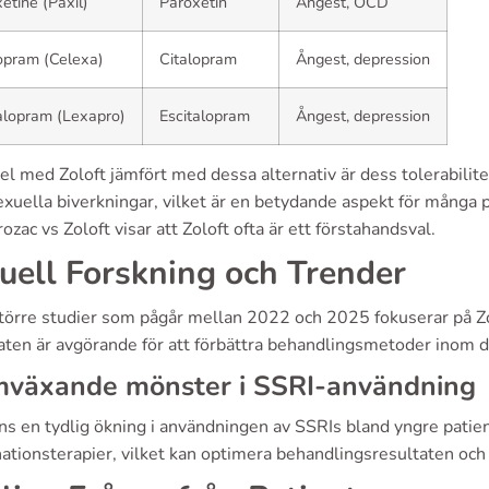
etine (Paxil)
Paroxetin
Ångest, OCD
opram (Celexa)
Citalopram
Ångest, depression
alopram (Lexapro)
Escitalopram
Ångest, depression
el med Zoloft jämfört med dessa alternativ är dess tolerabilit
exuella biverkningar, vilket är en betydande aspekt för många 
rozac vs Zoloft visar att Zoloft ofta är ett förstahandsval.
uell Forskning och Trender
större studier som pågår mellan 2022 och 2025 fokuserar på Zol
aten är avgörande för att förbättra behandlingsmetoder inom 
mväxande mönster i SSRI-användning
ns en tydlig ökning i användningen av SSRIs bland yngre patie
ationsterapier, vilket kan optimera behandlingsresultaten och