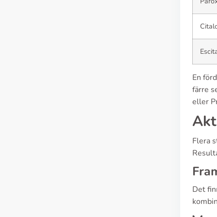
Parox
Cital
Escit
En förd
färre s
eller P
Akt
Flera 
Result
Fra
Det fin
kombin