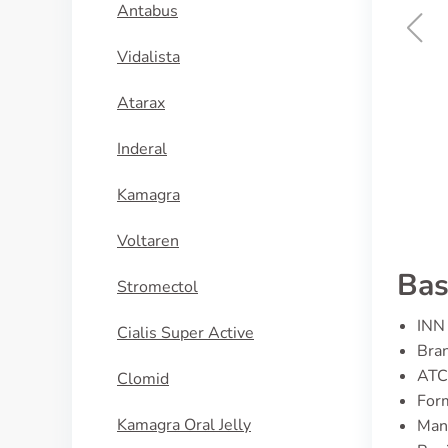
Antabus
Vidalista
Zyprexa
Atarax
KÖP NU
Inderal
Kamagra
Voltaren
Bas
Stromectol
INN 
Cialis Super Active
Bran
ATC
Clomid
For
Kamagra Oral Jelly
Manu