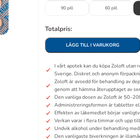
90 pill
60 pill
Totalpris:
LÄGG TILL I VARUKORG
I vårt apotek kan du köpa Zoloft utan
Sverige. Diskret och anonym förpackn
Zoloft är avsedd för behandling av d
genom att hämma återupptaget av sero
Den vanliga dosen av Zoloft är 50–20
Administreringsformen är tabletter ell
Effekten av läkemedlet börjar vanligt
Verkan varar i flera timmar och upp ti
Undvik alkohol under behandling med 
Den vanligaste biverkningen är illamå