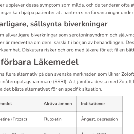
ter upplever dessa symptom som milda, och de tenderar ofta a
ingar kan hjälpa patienter att hantera sina förväntningar unde
arligare, sällsynta biverkningar
 allvarligare biverkningar som serotoninsyndrom och självmords
ter är medvetna om dem, särskilt i början av behandlingen. De
samhet. Diskutera risker och oro med läkare för att få en bätt
förbara Läkemedel
ns flera alternativ på den svenska marknaden som liknar Zoloft,
ninåterupptagshämmare (SSRI). Att jämföra dessa med Zoloft ka
a det bästa alternativet för en specifik situation.
medel
Aktiva ämnen
Indikationer
etine (Prozac)
Fluoxetin
Ångest, depression