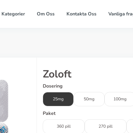
Kategorier
Om Oss
Kontakta Oss
Vanliga fra
Zoloft
Dosering
25mg
50mg
100mg
Paket
360 pill
270 pill