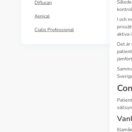
Således
Diflucan
kontrol
Xenical
I och 
prissä
Cialis Professional
aktiva 
Det är 
patien
jämför
Sammanf
Sverige
Con
Patient
sällsyn
Vanl
Illamå