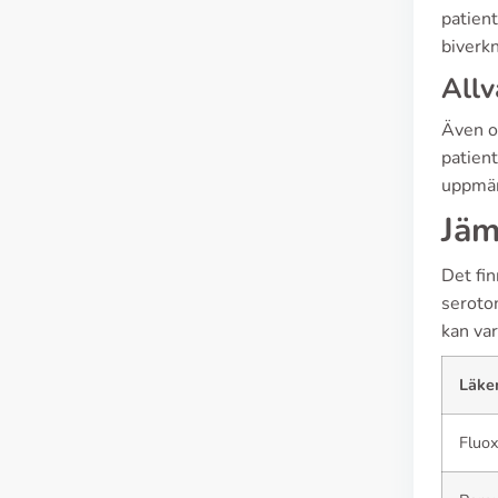
patien
biverkn
Allv
Även om
patien
uppmärk
Jäm
Det fin
seroto
kan var
Läke
Fluox