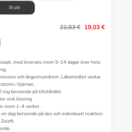
30 pill
22,83
€
19,03
€
 recept, med leverans inom 5–14 dagar över hela
ing.
epression och ångestsyndrom. Läkemedlet verkar
tonin i hjärnan.
0 mg beroende på tillståndet.
er oral lösning.
vis inom 1–4 veckor.
ll en dag beroende på dos och individuell reaktion.
Zoloft.
ende.