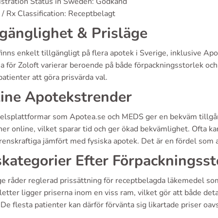
stration Status in Sweden: Godkänd
/ Rx Classification: Receptbelagt
lgänglighet & Prisläge
finns enkelt tillgängligt på flera apotek i Sverige, inklusive
a för Zoloft varierar beroende på både förpackningsstorlek och
patienter att göra prisvärda val.
ine Apotekstrender
elsplattformar som Apotea.se och MEDS ger en bekväm tillgång t
er online, vilket sparar tid och ger ökad bekvämlighet. Ofta k
renskraftiga jämfört med fysiska apotek. Det är en fördel som 
skategorier Efter Förpackningsst
ige råder reglerad prissättning för receptbelagda läkemedel s
etter ligger priserna inom en viss ram, vilket gör att både det
 De flesta patienter kan därför förvänta sig likartade priser oavs