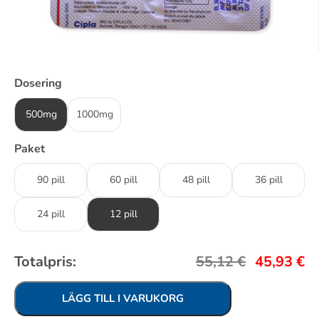
Dosering
500mg
1000mg
Paket
90 pill
60 pill
48 pill
36 pill
24 pill
12 pill
Totalpris:
55,12
€
45,93
€
LÄGG TILL I VARUKORG