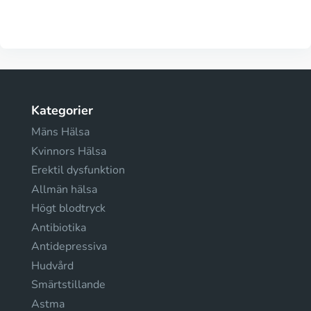
Kategorier
Mäns Hälsa
Kvinnors Hälsa
Erektil dysfunktion
Allmän hälsa
Högt blodtryck
Antibiotika
Antidepressiva
Hudvård
Smärtstillande
Astma