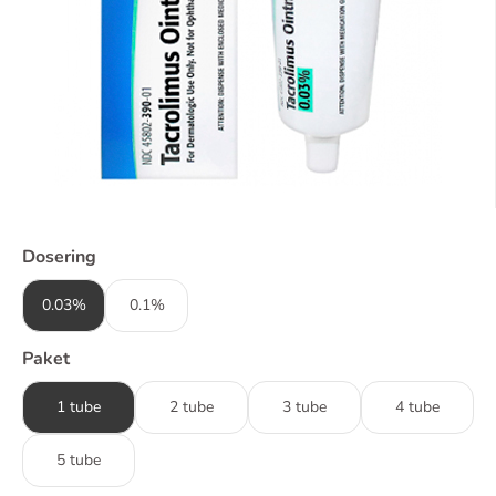
Dosering
0.03%
0.1%
Paket
1 tube
2 tube
3 tube
4 tube
5 tube