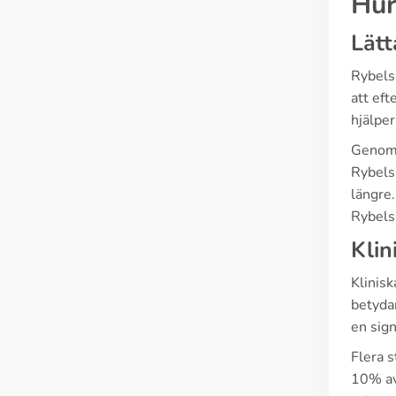
Hur
Lätt
Rybels
att eft
hjälper
Genom 
Rybelsu
längre.
Rybelsu
Klin
Klinisk
betyda
en sign
Flera s
10% av