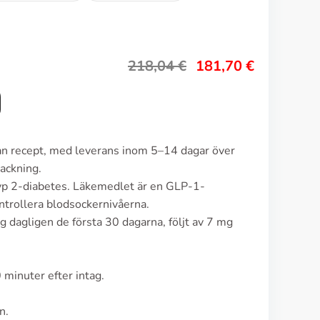
218,04
€
181,70
€
tan recept, med leverans inom 5–14 dagar över
ackning.
yp 2-diabetes. Läkemedlet är en GLP-1-
ontrollera blodsockernivåerna.
 dagligen de första 30 dagarna, följt av 7 mg
 minuter efter intag.
n.