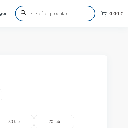
Produktsökning
gor
0,00
€
30 tab
20 tab