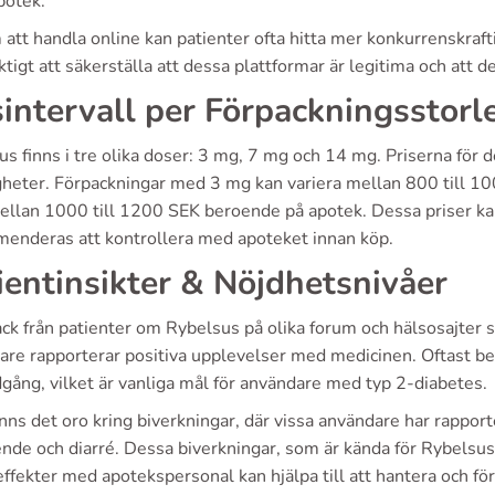
potek.
tt handla online kan patienter ofta hitta mer konkurrenskrafti
ktigt att säkerställa att dessa plattformar är legitima och att d
sintervall per Förpackningsstorl
s finns i tre olika doser: 3 mg, 7 mg och 14 mg. Priserna för d
heter. Förpackningar med 3 mg kan variera mellan 800 till 1
ellan 1000 till 1200 SEK beroende på apotek. Dessa priser kan
enderas att kontrollera med apoteket innan köp.
ientinsikter & Nöjdhetsnivåer
ck från patienter om Rybelsus på olika forum och hälsosajter 
re rapporterar positiva upplevelser med medicinen. Oftast bet
gång, vilket är vanliga mål för användare med typ 2-diabetes.
nns det oro kring biverkningar, där vissa användare har rappor
nde och diarré. Dessa biverkningar, som är kända för Rybelsus, 
ffekter med apotekspersonal kan hjälpa till att hantera och f