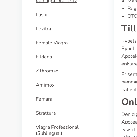
Kamagra Oral Jelly
Man
Regi
Lasix
OTC 
Til
Levitra
Rybelsu
Female Viagra
Rybels
Apotek
Fildena
enklare
Zithromax
Prisern
hamnar 
Amimox
patient
Femara
Onl
Strattera
Den di
Apotea
Viagra Professional
fysiskt
(Sublingual)