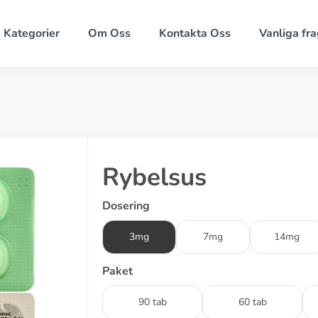
Kategorier
Om Oss
Kontakta Oss
Vanliga fra
Rybelsus
Dosering
3mg
7mg
14mg
Paket
90 tab
60 tab