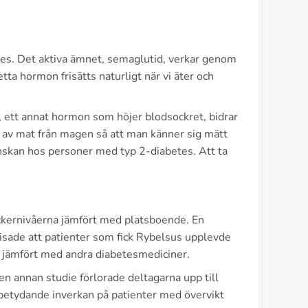
tes. Det aktiva ämnet, semaglutid, verkar genom
ta hormon frisätts naturligt när vi äter och
 ett annat hormon som höjer blodsockret, bidrar
n av mat från magen så att man känner sig mätt
g önskan hos personer med typ 2-diabetes. Att ta
sockernivåerna jämfört med platsboende. En
isade att patienter som fick Rybelsus upplevde
r, jämfört med andra diabetesmediciner.
 en annan studie förlorade deltagarna upp till
 betydande inverkan på patienter med övervikt