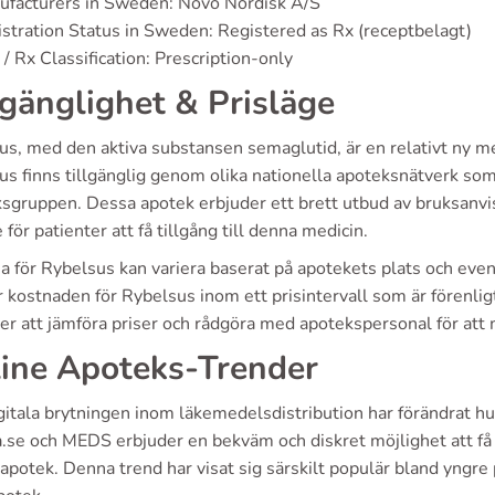
ufacturers in Sweden: Novo Nordisk A/S
stration Status in Sweden: Registered as Rx (receptbelagt)
/ Rx Classification: Prescription-only
lgänglighet & Prisläge
s, med den aktiva substansen semaglutid, är en relativt ny med
us finns tillgänglig genom olika nationella apoteksnätverk s
sgruppen. Dessa apotek erbjuder ett brett utbud av bruksanvis
 för patienter att få tillgång till denna medicin.
a för Rybelsus kan variera baserat på apotekets plats och even
kostnaden för Rybelsus inom ett prisintervall som är förenligt
er att jämföra priser och rådgöra med apotekspersonal för att
ine Apoteks-Trender
gitala brytningen inom läkemedelsdistribution har förändrat h
.se och MEDS erbjuder en bekväm och diskret möjlighet att få t
 apotek. Denna trend har visat sig särskilt populär bland yngre