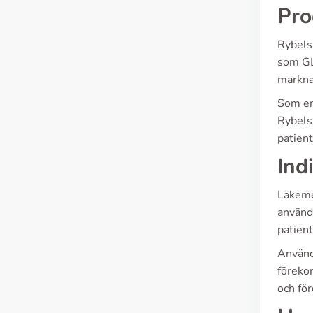
Pro
Rybels
som GL
marknad
Som en 
Rybelsu
patien
Ind
Läkeme
används
patient
Använd
föreko
och fö