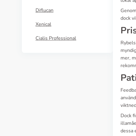
lokal a
Diflucan
Genom a
dock vi
Xenical
Pri
Cialis Professional
Rybelsu
myndig
mer, m
rekomm
Pat
Feedba
använda
viktned
Dock fi
illamåe
dessa e