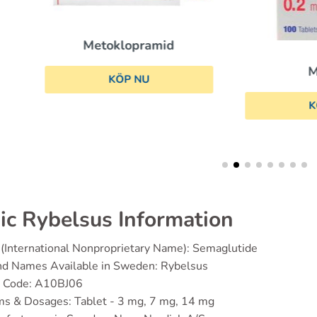
Metoklopramid
Minirin
KÖP NU
KÖP NU
ic Rybelsus Information
(International Nonproprietary Name): Semaglutide
nd Names Available in Sweden: Rybelsus
 Code: A10BJ06
ms & Dosages: Tablet - 3 mg, 7 mg, 14 mg