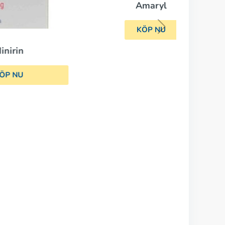
Amaryl
KÖP NU