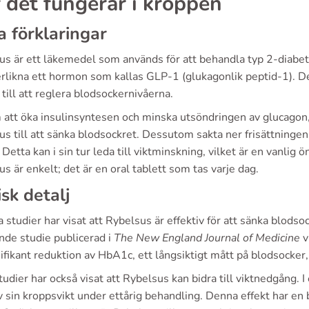
 det fungerar i kroppen
a förklaringar
us är ett läkemedel som används för att behandla typ 2-diabe
erlikna ett hormon som kallas GLP-1 (glukagonlik peptid-1). Det
 till att reglera blodsockernivåerna.
att öka insulinsyntesen och minska utsöndringen av glucagon,
s till att sänka blodsockret. Dessutom sakta ner frisättninge
 Detta kan i sin tur leda till viktminskning, vilket är en vanli
s är enkelt; det är en oral tablett som tas varje dag.
isk detalj
a studier har visat att Rybelsus är effektiv för att sänka blod
nde studie publicerad i
The New England Journal of Medicine
v
ifikant reduktion av HbA1c, ett långsiktigt mått på blodsocke
tudier har också visat att Rybelsus kan bidra till viktnedgång. I
 sin kroppsvikt under ettårig behandling. Denna effekt har en