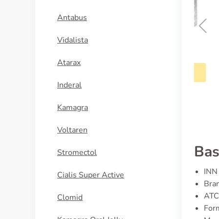
Antabus
Vidalista
Metformin
Atarax
KÖP NU
Inderal
Kamagra
Voltaren
Bas
Stromectol
INN 
Cialis Super Active
Bra
ATC
Clomid
For