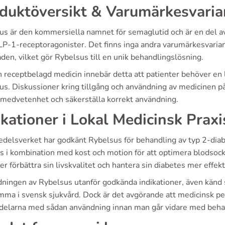
duktöversikt & Varumärkesvaria
us är den kommersiella namnet för semaglutid och är en del av
P-1-receptoragonister. Det finns inga andra varumärkesvarian
en, vilket gör Rybelsus till en unik behandlingslösning.
receptbelagd medicin innebär detta att patienter behöver en läk
s. Diskussioner kring tillgång och användning av medicinen på 
tmedvetenhet och säkerställa korrekt användning.
ikationer i Lokal Medicinsk Praxi
delsverket har godkänt Rybelsus för behandling av typ 2-diabe
 i kombination med kost och motion för att optimera blodsocke
er förbättra sin livskvalitet och hantera sin diabetes mer effekt
ningen av Rybelsus utanför godkända indikationer, även känd 
mma i svensk sjukvård. Dock är det avgörande att medicinsk pe
rdelarna med sådan användning innan man går vidare med beha