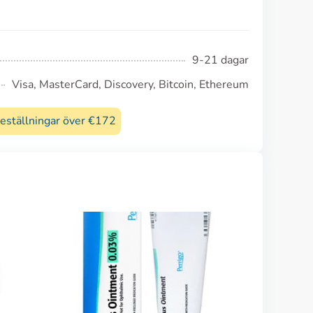
9-21 dagar
Visa, MasterCard, Discovery, Bitcoin, Ethereum
beställningar över €172
Fluorouracil