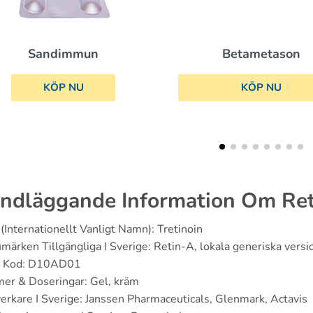
Betametason
Tacrolimus
KÖP NU
KÖP NU
ndläggande Information Om Ret
(Internationellt Vanligt Namn): Tretinoin
märken Tillgängliga I Sverige: Retin-A, lokala generiska versi
 Kod: D10AD01
er & Doseringar: Gel, kräm
verkare I Sverige: Janssen Pharmaceuticals, Glenmark, Actavis