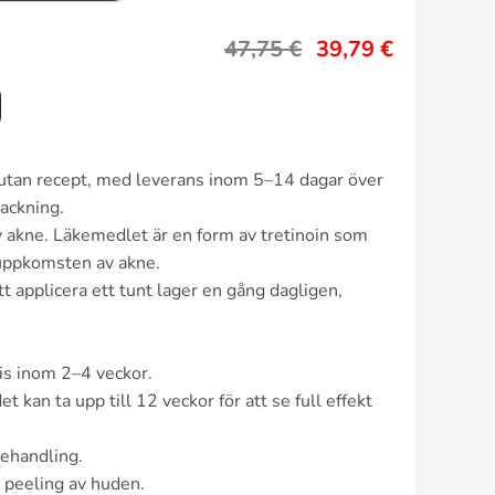
47,75
€
39,79
€
 utan recept, med leverans inom 5–14 dagar över
ackning.
 akne. Läkemedlet är en form av tretinoin som
 uppkomsten av akne.
t applicera ett tunt lager en gång dagligen,
vis inom 2–4 veckor.
t kan ta upp till 12 veckor för att se full effekt
ehandling.
 peeling av huden.