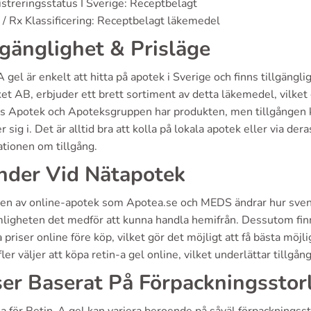
streringsstatus I Sverige: Receptbelagt
/ Rx Klassificering: Receptbelagt läkemedel
lgänglighet & Prisläge
 gel är enkelt att hitta på apotek i Sverige och finns tillgängl
t AB, erbjuder ett brett sortiment av detta läkemedel, vilket g
s Apotek och Apoteksgruppen har produkten, men tillgången k
r sig i. Det är alltid bra att kolla på lokala apotek eller via d
ationen om tillgång.
nder Vid Nätapotek
en av online-apotek som Apotea.se och MEDS ändrar hur sven
ligheten det medför att kunna handla hemifrån. Dessutom finn
 priser online före köp, vilket gör det möjligt att få bästa möjl
t fler väljer att köpa retin-a gel online, vilket underlättar tillg
ser Baserat På Förpackningsstor