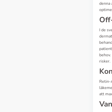
denna a
optime
Off
I de sv
dermato
behandl
patient
behov. 
risker.
Kon
Retin-
läkeme
att ma
Van