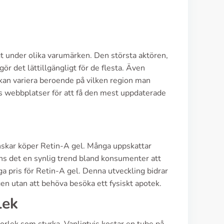
igt under olika varumärken. Den största aktören,
ör det lättillgängligt för de flesta. Även
an variera beroende på vilken region man
eras webbplatser för att få den mest uppdaterade
skar köper Retin-A gel. Många uppskattar
s det en synlig trend bland konsumenter att
iga pris för Retin-A gel. Denna utveckling bidrar
ången utan att behöva besöka ett fysiskt apotek.
lek