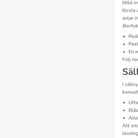
Mild ir
första 
avtar ö
återfuk
Reda
Peel
En m
Följ n
Säl
I sälls
konsul
Utta
Blås
Alle
Att sna
lösning