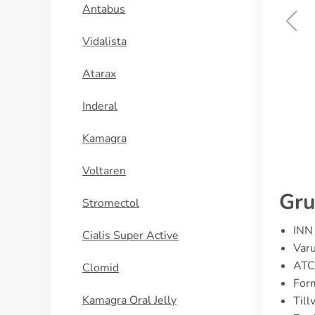
Antabus
Vidalista
Sandimmun
Atarax
KÖP NU
Inderal
Kamagra
Voltaren
Gru
Stromectol
INN 
Cialis Super Active
Varu
ATC
Clomid
Form
Kamagra Oral Jelly
Till