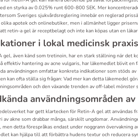
a för Retin-A gel kan variera beroende på såväl förpackningsst
ed en styrka av 0.025% runt 600-800 SEK. Mer koncentrerade
tersom Sveriges sjukvårdsreglering innebär en reglerad prissätt
olika apotek och onlinebutiker, men i allmänhet ligger priserna
att retin-a gel är receptbelagt och inte kan köpas utan en läka
ikationer i lokal medicinsk praxi
A gel, även känd som tretinoin, har en stark ställning när de
å effektiv hantering av acne vulgaris, har läkemedlet blivit en
da användningen omfattar konkreta indikationer som stöds av k
ten kan ofta ställa sig frågan: Vad mer kan detta läkemedel 
ningsområden och den växande trenden av off-label mönster s
kända användningsområden av 
delsverket har gett klartecken för Retin-A gel att användas f
ri av akne som drabbar många, särskilt ungdomar. Användninge
, men detta förespråkas endast under noggrann övervakning av lä
let kan hjälpa till att förbättra hudens textur och reducera syn