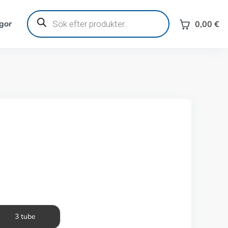
Produktsökning
gor
0,00
€
3 tube