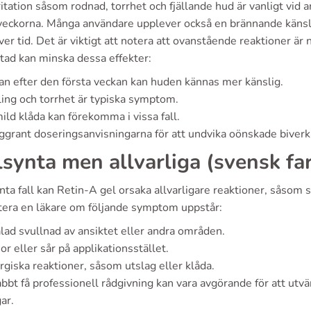
ritation såsom rodnad, torrhet och fjällande hud är vanligt vid 
veckorna. Många användare upplever också en brännande känsla 
ver tid. Det är viktigt att notera att ovanstående reaktioner ä
tad kan minska dessa effekter:
n efter den första veckan kan huden kännas mer känslig.
ing och torrhet är typiska symptom.
ild klåda kan förekomma i vissa fall.
oggrant doseringsanvisningarna för att undvika oönskade biverk
lsynta men allvarliga (svensk f
ynta fall kan Retin-A gel orsaka allvarligare reaktioner, såsom s
tera en läkare om följande symptom uppstår:
lad svullnad av ansiktet eller andra områden.
or eller sår på applikationsstället.
rgiska reaktioner, såsom utslag eller klåda.
bbt få professionell rådgivning kan vara avgörande för att utv
ar.