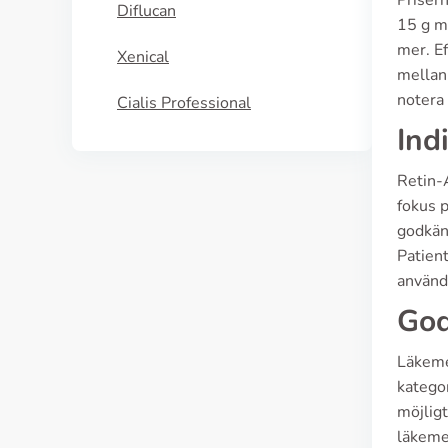
Prisern
Diflucan
15 g m
mer. Ef
Xenical
mellan 
notera 
Cialis Professional
Ind
Retin-
fokus p
godkän
Patien
använd
God
Läkeme
katego
möjligt
läkemed