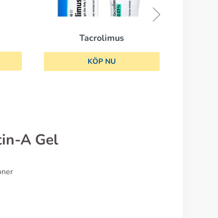
KÖP NU
in-A Gel
oner