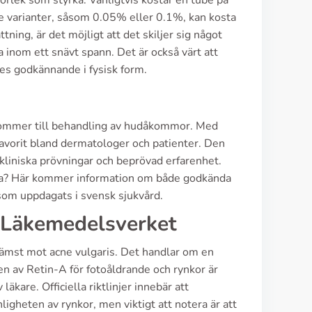
orlek som styrka. Vanligtvis kostar en tube på
 varianter, såsom 0.05% eller 0.1%, kan kosta
ning, är det möjligt att det skiljer sig något
 inom ett snävt spann. Det är också värt att
res godkännande i fysisk form.
s
t kommer till behandling av hudåkommor. Med
 favorit bland dermatologer och patienter. Den
liniska prövningar och beprövad erfarenhet.
göra? Här kommer information om både godkända
om uppdagats i svensk sjukvård.
Läkemedelsverket
rämst mot acne vulgaris. Det handlar om en
n av Retin-A för fotoåldrande och rynkor är
kare. Officiella riktlinjer innebär att
ligheten av rynkor, men viktigt att notera är att