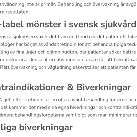
nvändning inte är primär. Behandling och övervakning är avgör
ra resultaten.
-label mönster i svensk sjukvård
enska sjukhusen växer det fram en trend när det gäller off-la
loger har börjat använda tretinoin för att behandla tidiga tec
ing av fina linjer och ojämn hudton, där patienter söker bättre 
er diskuterar dessa alternativ med sin läkare för att bekräfta a
Rätt övervakning och vägledning säkerställer att patienten få
traindikationer & Biverkningar
A gel, eller tretinoin, är en ofta använt behandling för akne 
del kommer det med sina egna biverkningar och kontraindikatio
ximera behandlingsfördelarna samtidigt som man minimerar ri
liga biverkningar