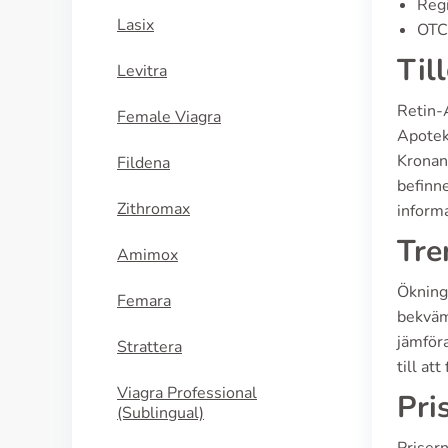
Regi
Lasix
OTC 
Til
Levitra
Retin-A
Female Viagra
Apoteke
Kronan
Fildena
befinne
Zithromax
inform
Tre
Amimox
Ökning
Femara
bekväm
jämföra
Strattera
till at
Viagra Professional
Pri
(Sublingual)