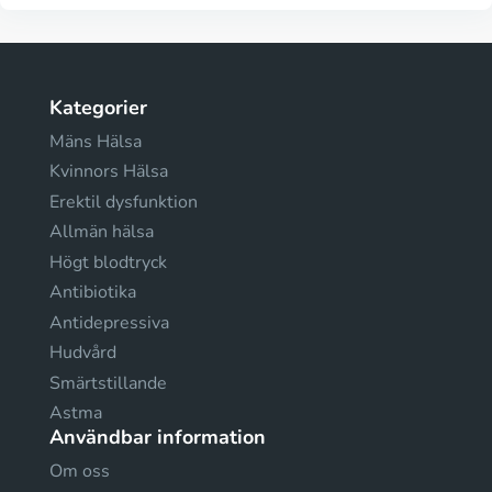
Kategorier
Mäns Hälsa
Kvinnors Hälsa
Erektil dysfunktion
Allmän hälsa
Högt blodtryck
Antibiotika
Antidepressiva
Hudvård
Smärtstillande
Astma
Användbar information
Om oss