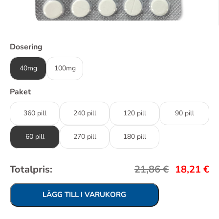
Dosering
40mg
100mg
Paket
360 pill
240 pill
120 pill
90 pill
60 pill
270 pill
180 pill
Totalpris:
21,86
€
18,21
€
LÄGG TILL I VARUKORG