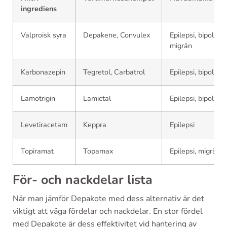
ingrediens
Valproisk syra
Depakene, Convulex
Epilepsi, bipolär,
migrän
Karbonazepin
Tegretol, Carbatrol
Epilepsi, bipolär
Lamotrigin
Lamictal
Epilepsi, bipolär
Levetiracetam
Keppra
Epilepsi
Topiramat
Topamax
Epilepsi, migrän
För- och nackdelar lista
När man jämför Depakote med dess alternativ är det
viktigt att väga fördelar och nackdelar. En stor fördel
med Depakote är dess effektivitet vid hantering av