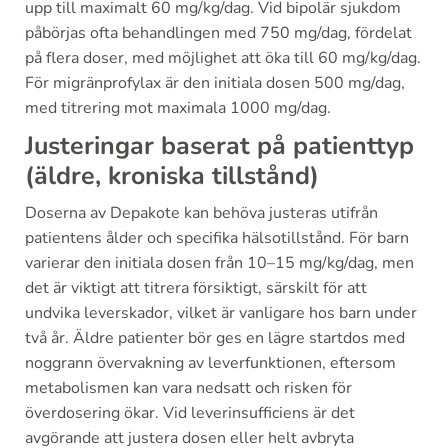
upp till maximalt 60 mg/kg/dag. Vid bipolär sjukdom
påbörjas ofta behandlingen med 750 mg/dag, fördelat
på flera doser, med möjlighet att öka till 60 mg/kg/dag.
För migränprofylax är den initiala dosen 500 mg/dag,
med titrering mot maximala 1000 mg/dag.
Justeringar baserat på patienttyp
(äldre, kroniska tillstånd)
Doserna av Depakote kan behöva justeras utifrån
patientens ålder och specifika hälsotillstånd. För barn
varierar den initiala dosen från 10–15 mg/kg/dag, men
det är viktigt att titrera försiktigt, särskilt för att
undvika leverskador, vilket är vanligare hos barn under
två år. Äldre patienter bör ges en lägre startdos med
noggrann övervakning av leverfunktionen, eftersom
metabolismen kan vara nedsatt och risken för
överdosering ökar. Vid leverinsufficiens är det
avgörande att justera dosen eller helt avbryta