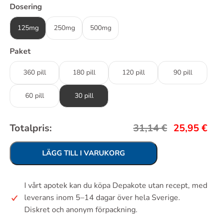
Dosering
125mg
250mg
500mg
Paket
360 pill
180 pill
120 pill
90 pill
60 pill
30 pill
Totalpris:
31,14
€
25,95
€
LÄGG TILL I VARUKORG
I vårt apotek kan du köpa Depakote utan recept, med
leverans inom 5–14 dagar över hela Sverige.
Diskret och anonym förpackning.