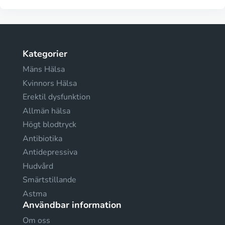
Kategorier
Mäns Hälsa
Kvinnors Hälsa
Erektil dysfunktion
Allmän hälsa
Högt blodtryck
Antibiotika
Antidepressiva
Hudvård
Smärtstillande
Astma
Användbar information
Om oss